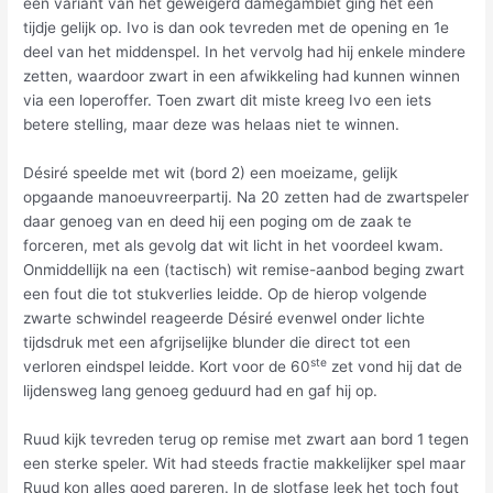
een variant van het geweigerd damegambiet ging het een
tijdje gelijk op. Ivo is dan ook tevreden met de opening en 1e
deel van het middenspel. In het vervolg had hij enkele mindere
zetten, waardoor zwart in een afwikkeling had kunnen winnen
via een loperoffer. Toen zwart dit miste kreeg Ivo een iets
betere stelling, maar deze was helaas niet te winnen.
Désiré speelde met wit (bord 2) een moeizame, gelijk
opgaande manoeuvreerpartij. Na 20 zetten had de zwartspeler
daar genoeg van en deed hij een poging om de zaak te
forceren, met als gevolg dat wit licht in het voordeel kwam.
Onmiddellijk na een (tactisch) wit remise-aanbod beging zwart
een fout die tot stukverlies leidde. Op de hierop volgende
zwarte schwindel reageerde Désiré evenwel onder lichte
tijdsdruk met een afgrijselijke blunder die direct tot een
ste
verloren eindspel leidde. Kort voor de 60
zet vond hij dat de
lijdensweg lang genoeg geduurd had en gaf hij op.
Ruud kijk tevreden terug op remise met zwart aan bord 1 tegen
een sterke speler. Wit had steeds fractie makkelijker spel maar
Ruud kon alles goed pareren. In de slotfase leek het toch fout