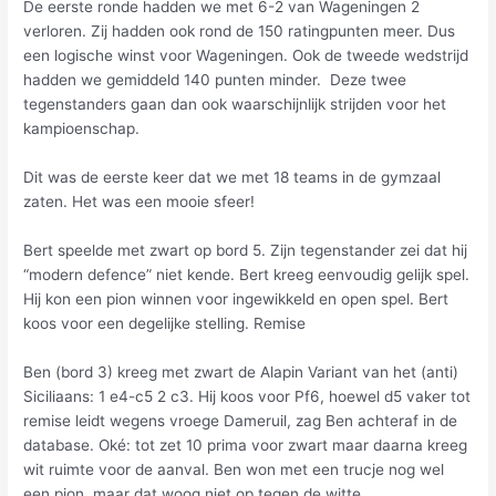
De eerste ronde hadden we met 6-2 van Wageningen 2
verloren. Zij hadden ook rond de 150 ratingpunten meer. Dus
een logische winst voor Wageningen. Ook de tweede wedstrijd
hadden we gemiddeld 140 punten minder. Deze twee
tegenstanders gaan dan ook waarschijnlijk strijden voor het
kampioenschap.
Dit was de eerste keer dat we met 18 teams in de gymzaal
zaten. Het was een mooie sfeer!
Bert speelde met zwart op bord 5. Zijn tegenstander zei dat hij
“modern defence” niet kende. Bert kreeg eenvoudig gelijk spel.
Hij kon een pion winnen voor ingewikkeld en open spel. Bert
koos voor een degelijke stelling. Remise
Ben (bord 3) kreeg met zwart de Alapin Variant van het (anti)
Siciliaans: 1 e4-c5 2 c3. Hij koos voor Pf6, hoewel d5 vaker tot
remise leidt wegens vroege Dameruil, zag Ben achteraf in de
database. Oké: tot zet 10 prima voor zwart maar daarna kreeg
wit ruimte voor de aanval. Ben won met een trucje nog wel
een pion, maar dat woog niet op tegen de witte