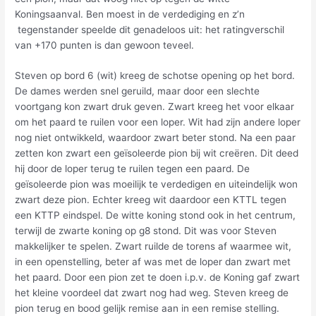
Koningsaanval. Ben moest in de verdediging en z’n
tegenstander speelde dit genadeloos uit: het ratingverschil
van +170 punten is dan gewoon teveel.
Steven op bord 6 (wit) kreeg de schotse opening op het bord.
De dames werden snel geruild, maar door een slechte
voortgang kon zwart druk geven. Zwart kreeg het voor elkaar
om het paard te ruilen voor een loper. Wit had zijn andere loper
nog niet ontwikkeld, waardoor zwart beter stond. Na een paar
zetten kon zwart een geïsoleerde pion bij wit creëren. Dit deed
hij door de loper terug te ruilen tegen een paard. De
geïsoleerde pion was moeilijk te verdedigen en uiteindelijk won
zwart deze pion. Echter kreeg wit daardoor een KTTL tegen
een KTTP eindspel. De witte koning stond ook in het centrum,
terwijl de zwarte koning op g8 stond. Dit was voor Steven
makkelijker te spelen. Zwart ruilde de torens af waarmee wit,
in een openstelling, beter af was met de loper dan zwart met
het paard. Door een pion zet te doen i.p.v. de Koning gaf zwart
het kleine voordeel dat zwart nog had weg. Steven kreeg de
pion terug en bood gelijk remise aan in een remise stelling.