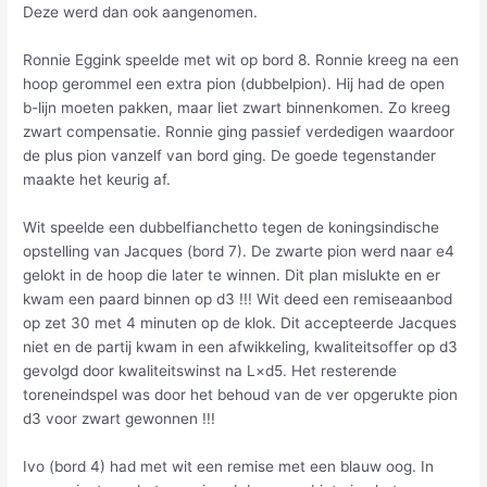
Deze werd dan ook aangenomen.
Ronnie Eggink speelde met wit op bord 8. Ronnie kreeg na een
hoop gerommel een extra pion (dubbelpion). Hij had de open
b-lijn moeten pakken, maar liet zwart binnenkomen. Zo kreeg
zwart compensatie. Ronnie ging passief verdedigen waardoor
de plus pion vanzelf van bord ging. De goede tegenstander
maakte het keurig af.
Wit speelde een dubbelfianchetto tegen de koningsindische
opstelling van Jacques (bord 7). De zwarte pion werd naar e4
gelokt in de hoop die later te winnen. Dit plan mislukte en er
kwam een paard binnen op d3 !!! Wit deed een remiseaanbod
op zet 30 met 4 minuten op de klok. Dit accepteerde Jacques
niet en de partij kwam in een afwikkeling, kwaliteitsoffer op d3
gevolgd door kwaliteitswinst na L×d5. Het resterende
toreneindspel was door het behoud van de ver opgerukte pion
d3 voor zwart gewonnen !!!
Ivo (bord 4) had met wit een remise met een blauw oog. In