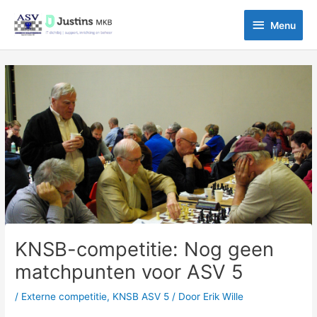
Ga
Menu
naar
Menu
de
inhoud
Bericht
navigatie
KNSB-competitie: Nog geen
matchpunten voor ASV 5
/
Externe competitie
,
KNSB ASV 5
/ Door
Erik Wille