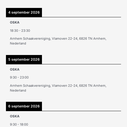
h
i
4 september 2026
e
OSKA
v
18:30
-
23:30
e
Arnhem Schaakvereniging, Vlamoven 22-24, 6826 TN Arnhem,
n
Nederland
5 september 2026
OSKA
9:30
-
23:00
Arnhem Schaakvereniging, Vlamoven 22-24, 6826 TN Arnhem,
Nederland
6 september 2026
OSKA
9:30
-
18:00