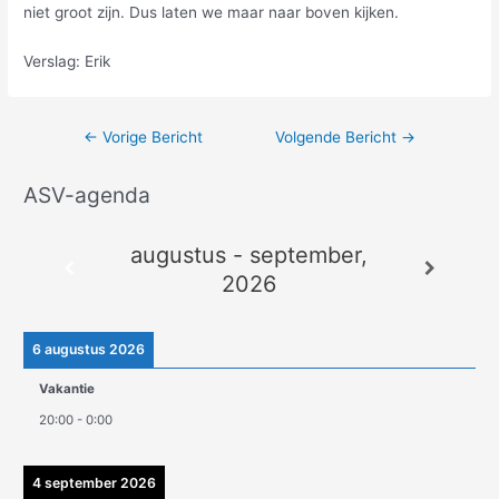
niet groot zijn. Dus laten we maar naar boven kijken.
Verslag: Erik
←
Vorige Bericht
Volgende Bericht
→
ASV-agenda
A
r
augustus - september,
c
2026
h
i
e
6 augustus 2026
v
Vakantie
e
20:00
-
0:00
n
4 september 2026