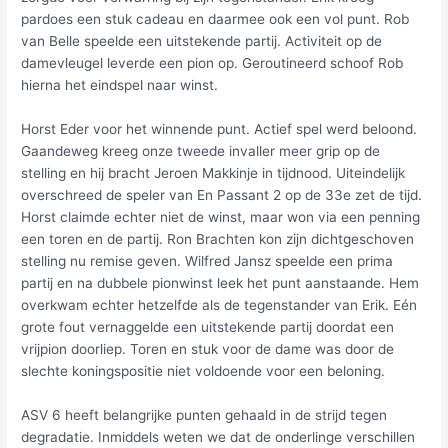
pardoes een stuk cadeau en daarmee ook een vol punt. Rob
van Belle speelde een uitstekende partij. Activiteit op de
damevleugel leverde een pion op. Geroutineerd schoof Rob
hierna het eindspel naar winst.
Horst Eder voor het winnende punt. Actief spel werd beloond.
Gaandeweg kreeg onze tweede invaller meer grip op de
stelling en hij bracht Jeroen Makkinje in tijdnood. Uiteindelijk
overschreed de speler van En Passant 2 op de 33e zet de tijd.
Horst claimde echter niet de winst, maar won via een penning
een toren en de partij. Ron Brachten kon zijn dichtgeschoven
stelling nu remise geven. Wilfred Jansz speelde een prima
partij en na dubbele pionwinst leek het punt aanstaande. Hem
overkwam echter hetzelfde als de tegenstander van Erik. Eén
grote fout vernaggelde een uitstekende partij doordat een
vrijpion doorliep. Toren en stuk voor de dame was door de
slechte koningspositie niet voldoende voor een beloning.
ASV 6 heeft belangrijke punten gehaald in de strijd tegen
degradatie. Inmiddels weten we dat de onderlinge verschillen