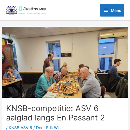
Ga
Menu
naar
Menu
de
inhoud
Bericht
navigatie
KNSB-competitie: ASV 6
aalglad langs En Passant 2
/
KNSB ASV 6
/ Door
Erik Wille