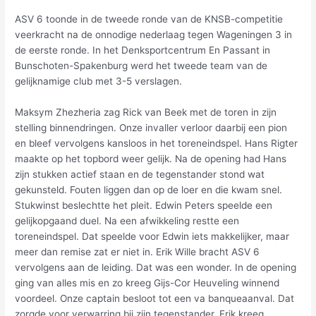
ASV 6 toonde in de tweede ronde van de KNSB-competitie
veerkracht na de onnodige nederlaag tegen Wageningen 3 in
de eerste ronde. In het Denksportcentrum En Passant in
Bunschoten-Spakenburg werd het tweede team van de
gelijknamige club met 3-5 verslagen.
Maksym Zhezheria zag Rick van Beek met de toren in zijn
stelling binnendringen. Onze invaller verloor daarbij een pion
en bleef vervolgens kansloos in het toreneindspel. Hans Rigter
maakte op het topbord weer gelijk. Na de opening had Hans
zijn stukken actief staan en de tegenstander stond wat
gekunsteld. Fouten liggen dan op de loer en die kwam snel.
Stukwinst beslechtte het pleit. Edwin Peters speelde een
gelijkopgaand duel. Na een afwikkeling restte een
toreneindspel. Dat speelde voor Edwin iets makkelijker, maar
meer dan remise zat er niet in. Erik Wille bracht ASV 6
vervolgens aan de leiding. Dat was een wonder. In de opening
ging van alles mis en zo kreeg Gijs-Cor Heuveling winnend
voordeel. Onze captain besloot tot een va banqueaanval. Dat
zorgde voor verwarring bij zijn tegenstander. Erik kreeg