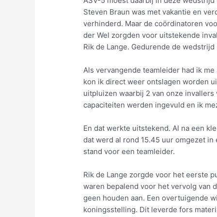
ASV-5 moest daarbij in deze wedstrijd
Steven Braun was met vakantie en ver
verhinderd. Maar de coördinatoren voo
der Wel zorgden voor uitstekende inva
Rik de Lange. Gedurende de wedstrijd 
Als vervangende teamleider had ik me
kon ik direct weer ontslagen worden ui
uitpluizen waarbij 2 van onze invaller
capaciteiten werden ingevuld en ik mez
En dat werkte uitstekend. Al na een kle
dat werd al rond 15.45 uur omgezet in
stand voor een teamleider.
Rik de Lange zorgde voor het eerste pun
waren bepalend voor het vervolg van d
geen houden aan. Een overtuigende win
koningsstelling. Dit leverde fors materi