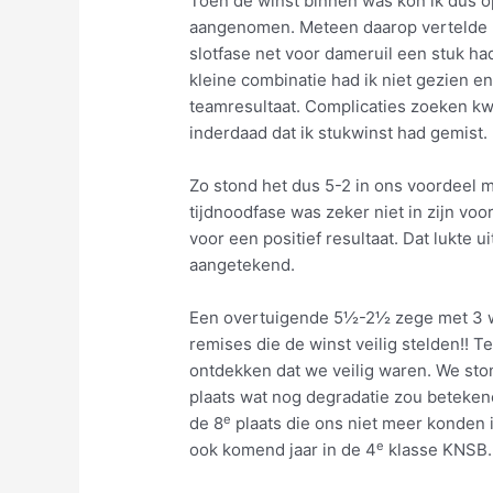
Toen de winst binnen was kon ik dus 
aangenomen. Meteen daarop vertelde mi
slotfase net voor dameruil een stuk h
kleine combinatie had ik niet gezien e
teamresultaat. Complicaties zoeken kw
inderdaad dat ik stukwinst had gemist.
Zo stond het dus 5-2 in ons voordeel m
tijdnoodfase was zeker niet in zijn v
voor een positief resultaat. Dat lukte 
aangetekend.
Een overtuigende 5½-2½ zege met 3 wi
remises die de winst veilig stelden!! 
ontdekken dat we veilig waren. We st
plaats wat nog degradatie zou beteken
e
de 8
plaats die ons niet meer konden i
e
ook komend jaar in de 4
klasse KNSB.