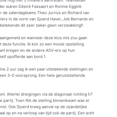
 ook nog met 3 invallers aantreden. Teamleider
der waren Désiré Fassaert en Ronnie Eggink
r de zaterdagteams Theo Jurrius en Richard van
llers in de vorm van Sjoerd Haver, Job Bernards en
betekende dit zeer zeker geen verzwakking!!
 aangemeld en wanneer deze klus mis zou gaan
t deze functie. Ik kon zo een mooie opstelling
s wit kregen en de andere ASV-ers op hun
elf opofferde aan bord 1.
ine 2 uur zag ik een paar uitstekende stellingen en
 een 3-0 voorsprong. Een hele geruststellende
t. Allerlei dreigingen via de diagonaal richting h7
e partij. Toen Rik de stelling binnenkwam was er
st. Ook Sjoerd kreeg aanval op de vijandelijke
aal op en na verloop van tijd ook de partij. Een echt