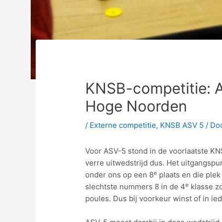
KNSB-competitie: AS
Hoge Noorden
/
Externe competitie
,
KNSB ASV 5
/ Do
Voor ASV-5 stond in de voorlaatste K
verre uitwedstrijd dus. Het uitgangsp
e
onder ons op een 8
plaats en die plek
e
slechtste nummers 8 in de 4
klasse z
poules. Dus bij voorkeur winst of in ie