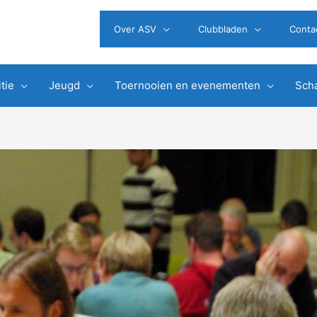
Over ASV
Clubbladen
Conta
tie
Jeugd
Toernooien en evenementen
Scha