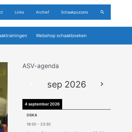
Zoeken
ct
Links
Archief
Schaakpuzzels
aktrainingen
Webshop schaakboeken
ASV-agenda
A
r
sep 2026
c
h
i
4 september 2026
e
OSKA
v
18:30
-
23:30
e