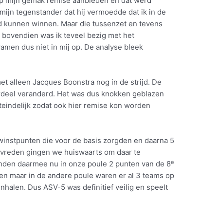
op mijn gemak remise aanbieden en dat werd
jn tegenstander dat hij vermoedde dat ik in de
ad kunnen winnen. Maar die tussenzet en tevens
n bovendien was ik teveel bezig met het
amen dus niet in mij op. De analyse bleek
et alleen Jacques Boonstra nog in de strijd. De
oordeel veranderd. Het was dus knokken geblazen
uiteindelijk zodat ook hier remise kon worden
nstpunten die voor de basis zorgden en daarna 5
Tevreden gingen we huiswaarts om daar te
e
onden daarmee nu in onze poule 2 punten van de 8
en maar in de andere poule waren er al 3 teams op
nhalen. Dus ASV-5 was definitief veilig en speelt