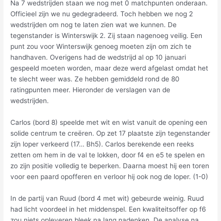
Na 7 wedstrijden staan we nog met 0 matchpunten onderaan.
Officieel zijn we nu gedegradeerd. Toch hebben we nog 2
wedstrijden om nog te laten zien wat we kunnen. De
tegenstander is Winterswijk 2. Zij staan nagenoeg veilig. Een
punt zou voor Winterswijk genoeg moeten zijn om zich te
handhaven. Overigens had de wedstrijd al op 10 januari
gespeeld moeten worden, maar deze werd afgelast omdat het
te slecht weer was. Ze hebben gemiddeld rond de 80
ratingpunten meer. Hieronder de verslagen van de
wedstrijden.
Carlos (bord 8) speelde met wit en wist vanuit de opening een
solide centrum te creëren. Op zet 17 plaatste zijn tegenstander
zijn loper verkeerd (17… Bh5). Carlos berekende een reeks
zetten om hem in de val te lokken, door f4 en e5 te spelen en
zo zijn positie volledig te beperken. Daarna moest hij een toren
voor een paard opofferen en verloor hij ook nog de loper. (1-0)
In de partij van Ruud (bord 4 met wit) gebeurde weinig. Ruud
had licht voordeel in het middenspel. Een kwaliteitsoffer op f6
zou niets opleveren bleek na lang nadenken. De analyse na