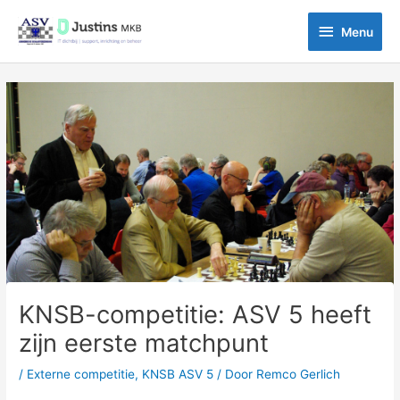
Ga
Menu
naar
Menu
de
inhoud
Bericht
navigatie
KNSB-competitie: ASV 5 heeft
zijn eerste matchpunt
/
Externe competitie
,
KNSB ASV 5
/ Door
Remco Gerlich