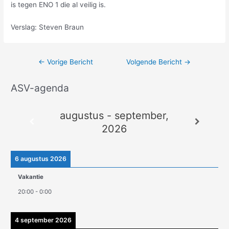
is tegen ENO 1 die al veilig is.
Verslag: Steven Braun
←
Vorige Bericht
Volgende Bericht
→
ASV-agenda
A
r
augustus - september,
c
2026
h
i
e
6 augustus 2026
v
Vakantie
e
20:00
-
0:00
n
4 september 2026