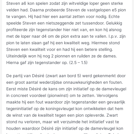
Steven a6 kon spelen zodat zijn witveldige loper geen sterke
velden had. Daarna probeerde Steven de vastgelopen e5 pion
te vangen. Hij had hier een aantal zetten voor nodig. Echte
speelde Steven een nietszeggende zet tussendoor. Gelukkig
profiteerde zijn tegenstander hier niet van, en kon hij alsnog
met de loper naar d4 om de pion extra aan te vallen. I.p.v. zijn
pion te laten slaan gaf hij een kwaliteit weg. Hiermee stond
Steven een kwaliteit voor en had hij een betere stelling.
Uiteindelijk won hij nog 2 pionnen en ruilden ze de dames.
Hierna gaf zijn tegenstander op. (2.5 – 1.5)
De partij van Désiré (zwart aan bord 5) werd gekenmerkt door
een groot aantal wederzijdse onnauwkeurigheden en fouten.
Eerst miste Désiré de kans om zijn initiatief op de damevleugel
in concreet voordeel (pionwinst) om te zetten. Vervolgens
maakte hij een fout waardoor zijn tegenstander een gevaarlijk
tegeninitiatief op de koningsvleugel kon ontwikkelen dat hem
de winst van de kwaliteit tegen een pion opleverde. Zwart
stond nu verloren, maar wit verzuimde het initiatief vast te
houden waardoor Désiré zijn initiatief op de damevleugel kon