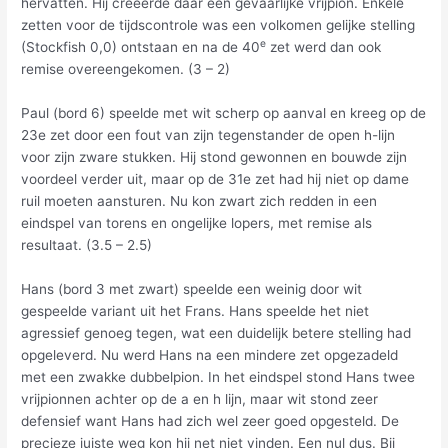
hervatten. Hij creëerde daar een gevaarlijke vrijpion. Enkele
zetten voor de tijdscontrole was een volkomen gelijke stelling
e
(Stockfish 0,0) ontstaan en na de 40
zet werd dan ook
remise overeengekomen. (3 – 2)
Paul (bord 6) speelde met wit scherp op aanval en kreeg op de
23e zet door een fout van zijn tegenstander de open h-lijn
voor zijn zware stukken. Hij stond gewonnen en bouwde zijn
voordeel verder uit, maar op de 31e zet had hij niet op dame
ruil moeten aansturen. Nu kon zwart zich redden in een
eindspel van torens en ongelijke lopers, met remise als
resultaat. (3.5 – 2.5)
Hans (bord 3 met zwart) speelde een weinig door wit
gespeelde variant uit het Frans. Hans speelde het niet
agressief genoeg tegen, wat een duidelijk betere stelling had
opgeleverd. Nu werd Hans na een mindere zet opgezadeld
met een zwakke dubbelpion. In het eindspel stond Hans twee
vrijpionnen achter op de a en h lijn, maar wit stond zeer
defensief want Hans had zich wel zeer goed opgesteld. De
precieze juiste weg kon hij net niet vinden. Een nul dus. Bij