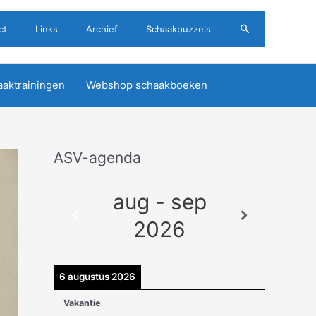
Zoeken
ct
Links
Archief
Schaakpuzzels
aktrainingen
Webshop schaakboeken
ASV-agenda
A
r
aug - sep
c
h
2026
i
e
6 augustus 2026
v
Vakantie
e