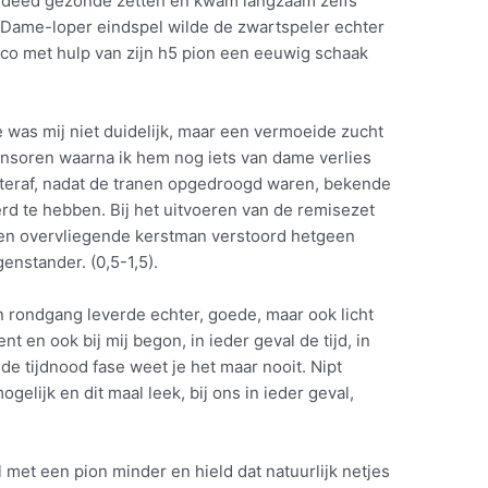
r deed gezonde zetten en kwam langzaam zelfs
n Dame-loper eindspel wilde de zwartspeler echter
mco met hulp van zijn h5 pion een eeuwig schaak
 was mij niet duidelijk, maar een vermoeide zucht
ensoren waarna ik hem nog iets van dame verlies
eraf, nadat de tranen opgedroogd waren, bekende
d te hebben. Bij het uitvoeren van de remisezet
een overvliegende kerstman verstoord hetgeen
genstander. (0,5-1,5).
n rondgang leverde echter, goede, maar ook licht
nt en ook bij mij begon, in ieder geval de tijd, in
de tijdnood fase weet je het maar nooit. Nipt
mogelijk en dit maal leek, bij ons in ieder geval,
 met een pion minder en hield dat natuurlijk netjes