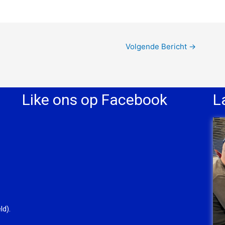
Volgende Bericht
→
Like ons op Facebook
L
ld).