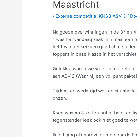
Maastricht
/
Externe competitie
,
KNSB ASV 3
/ Do
e
Na goede overwinningen in de 3
en 4
1 was het vandaag zaak minimaal een pu
helft van het seizoen goed af te sluit
toppers in onze klasse in het verschiet
Gelukkig waren we weer compleet en h
aan ASV 2 (Waar hij een vol punt pakte
Tijdens de wedstrijd was de situatie la
onzen.
Koen was na 3 zetten out of book en k
tegenstander leek ook niet goed te we
Ikzelf ging al improviserend door de En