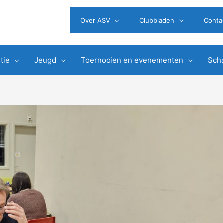
Over ASV
Clubbladen
Conta
tie
Jeugd
Toernooien en evenementen
Scha