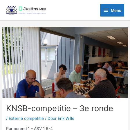
Ga
Menu
naar
Menu
de
inhoud
Bericht
navigatie
KNSB-competitie – 3e ronde
/
Externe competitie
/ Door
Erik Wille
Purmerend 1 – ASV 1 6-4