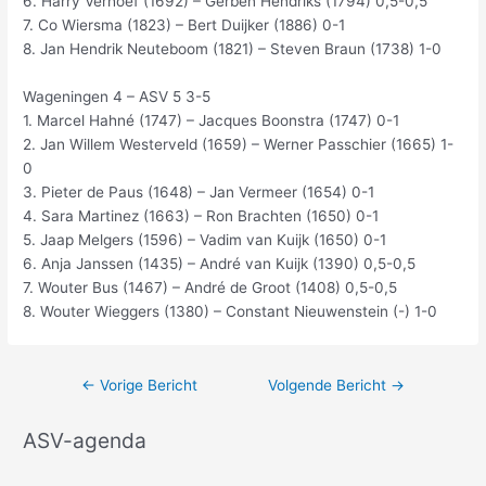
6. Harry Verhoef (1692) – Gerben Hendriks (1794) 0,5-0,5
7. Co Wiersma (1823) – Bert Duijker (1886) 0-1
8. Jan Hendrik Neuteboom (1821) – Steven Braun (1738) 1-0
Wageningen 4 – ASV 5 3-5
1. Marcel Hahné (1747) – Jacques Boonstra (1747) 0-1
2. Jan Willem Westerveld (1659) – Werner Passchier (1665) 1-
0
3. Pieter de Paus (1648) – Jan Vermeer (1654) 0-1
4. Sara Martinez (1663) – Ron Brachten (1650) 0-1
5. Jaap Melgers (1596) – Vadim van Kuijk (1650) 0-1
6. Anja Janssen (1435) – André van Kuijk (1390) 0,5-0,5
7. Wouter Bus (1467) – André de Groot (1408) 0,5-0,5
8. Wouter Wieggers (1380) – Constant Nieuwenstein (-) 1-0
←
Vorige Bericht
Volgende Bericht
→
ASV-agenda
A
r