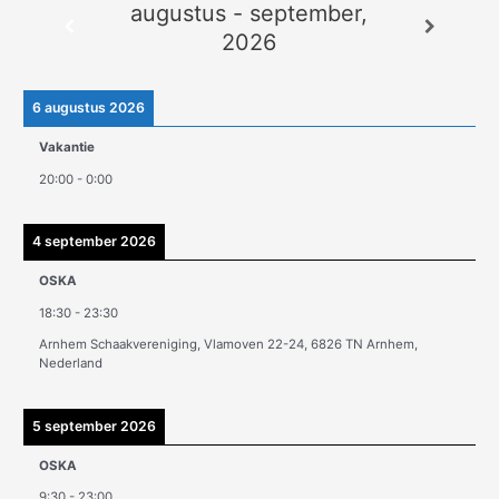
augustus - september,
c
2026
h
i
e
6 augustus 2026
v
Vakantie
e
20:00
-
0:00
n
4 september 2026
OSKA
18:30
-
23:30
Arnhem Schaakvereniging, Vlamoven 22-24, 6826 TN Arnhem,
Nederland
5 september 2026
OSKA
9:30
-
23:00