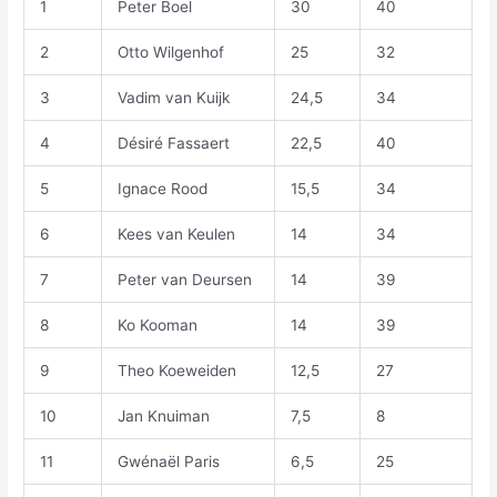
1
Peter Boel
30
40
2
Otto Wilgenhof
25
32
3
Vadim van Kuijk
24,5
34
4
Désiré Fassaert
22,5
40
5
Ignace Rood
15,5
34
6
Kees van Keulen
14
34
7
Peter van Deursen
14
39
8
Ko Kooman
14
39
9
Theo Koeweiden
12,5
27
10
Jan Knuiman
7,5
8
11
Gwénaël Paris
6,5
25