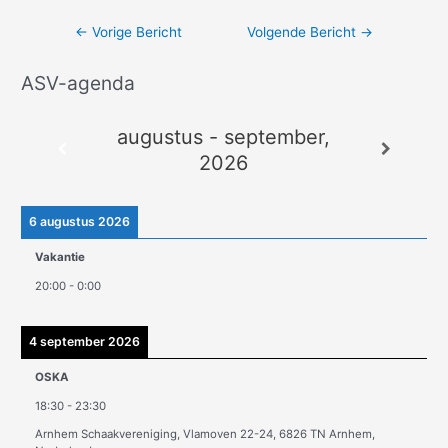
←
Vorige Bericht
Volgende Bericht
→
ASV-agenda
A
r
augustus - september,
c
2026
h
i
e
6 augustus 2026
v
Vakantie
e
20:00
-
0:00
n
4 september 2026
OSKA
18:30
-
23:30
Arnhem Schaakvereniging, Vlamoven 22-24, 6826 TN Arnhem,