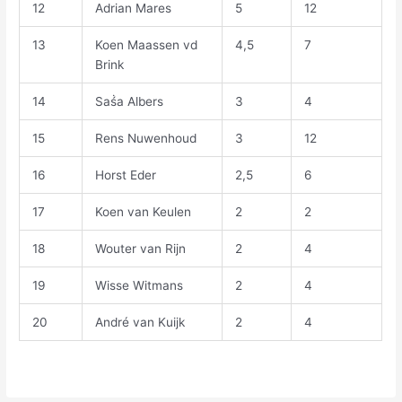
12
Adrian Mares
5
12
13
Koen Maassen vd
4,5
7
Brink
14
Saṥa Albers
3
4
15
Rens Nuwenhoud
3
12
16
Horst Eder
2,5
6
17
Koen van Keulen
2
2
18
Wouter van Rijn
2
4
19
Wisse Witmans
2
4
20
André van Kuijk
2
4