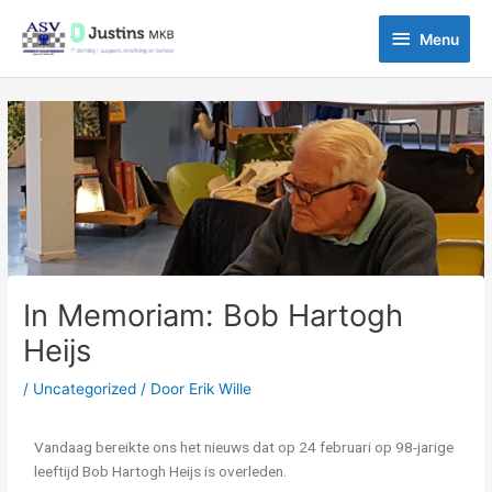
Ga
Menu
naar
Menu
de
inhoud
Bericht
navigatie
In Memoriam: Bob Hartogh
Heijs
/
Uncategorized
/ Door
Erik Wille
Vandaag bereikte ons het nieuws dat op 24 februari op 98-jarige
leeftijd Bob Hartogh Heijs is overleden.