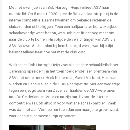
Met het overlijden van Bob Hartogh Heijs verliest ASV haar
oudste lid. Op 5 maart 2020 speelde Bob zijn laatste partij in de
interne competitie. Daarna kwamen om bekende redenen de
clubavonden stil te liggen. Toen een halfjaar later het wekelijkse
schaakavondje weer begon, was Bob niet fit genoeg meer om
naar de club te komen. Hij volgde de verrichtingen van ASV via
ASV-Nieuws. Als het blad bij hem bezorgd werd, was hij altijd
belangstellend naar hoe het met de club ging.
We kennen Bob Hartogh Heijs vooral als echte schaakliefhebber.
Jarenlang speelde hij in het toen “beroemde” seniorenteam van
ASV met onder meer Henk Kelderman, Gerrit Verbost, Hein van
Vlerken en Hans Meijer in de OSBO-competitie. Met een wedstrijd
tegen een jeugdteam van Zevenaar haalden de ASV-veteranen
nog De Gelderlander. Voor en na zijn partij voor de interne
competitie was Bob altijd in voor wat snelschaakpartijen. Vaak
was dat met Jan Vermeer en toen Jan een maatje te groot werd,
was Hans Meijer meestal zijn opponent.