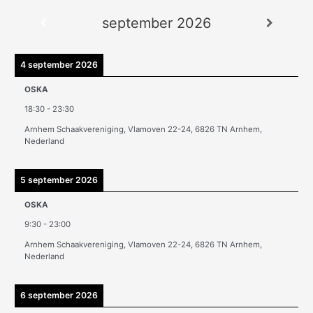
r
september 2026
c
h
i
4 september 2026
e
OSKA
v
18:30
-
23:30
e
Arnhem Schaakvereniging, Vlamoven 22-24, 6826 TN Arnhem,
n
Nederland
5 september 2026
OSKA
9:30
-
23:00
Arnhem Schaakvereniging, Vlamoven 22-24, 6826 TN Arnhem,
Nederland
6 september 2026