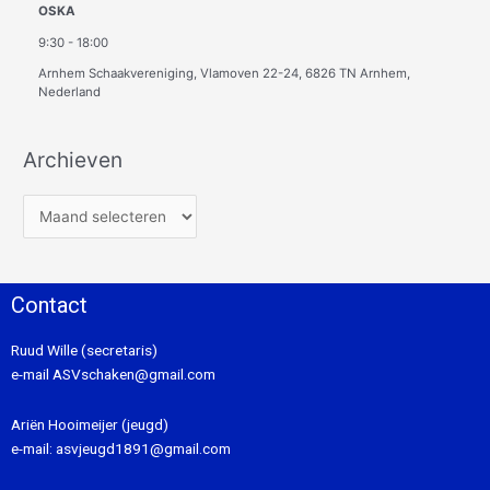
OSKA
9:30
-
18:00
Arnhem Schaakvereniging, Vlamoven 22-24, 6826 TN Arnhem,
Nederland
Archieven
Contact
Ruud Wille (secretaris)
e-mail
ASVschaken@gmail.com
Ariën Hooimeijer (jeugd)
e-mail:
asvjeugd1891@gmail.com