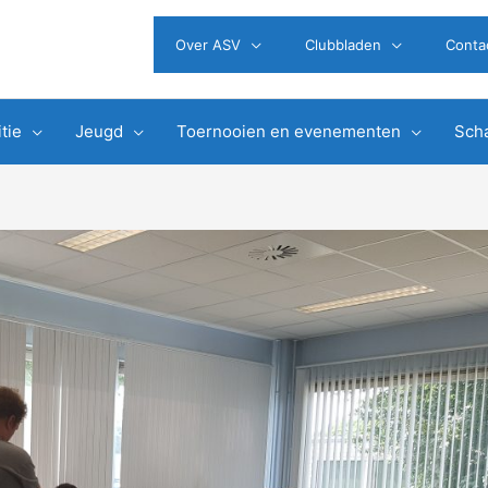
Over ASV
Clubbladen
Conta
tie
Jeugd
Toernooien en evenementen
Scha