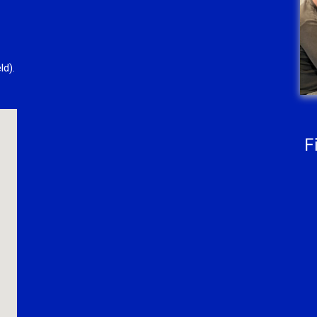
ld).
F