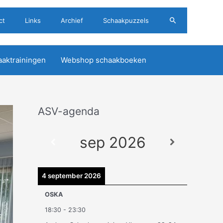
Zoeken
ct
Links
Archief
Schaakpuzzels
aktrainingen
Webshop schaakboeken
ASV-agenda
A
r
sep 2026
c
h
i
4 september 2026
e
OSKA
v
18:30
-
23:30
e