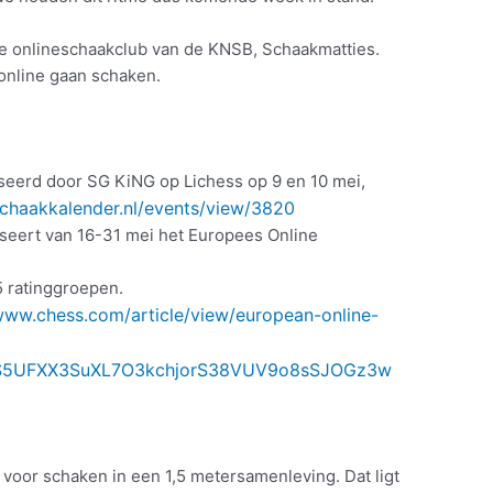
 de onlineschaakclub van de KNSB, Schaakmatties.
 online gaan schaken.
seerd door SG KiNG op Lichess op 9 en 10 mei,
schaakkalender.nl/events/view/3820
eert van 16-31 mei het Europees Online
5 ratinggroepen.
/www.chess.com/article/view/european-online-
S5UFXX3SuXL7O3kchjorS38VUV9o8sSJOGz3w
voor schaken in een 1,5 metersamenleving. Dat ligt