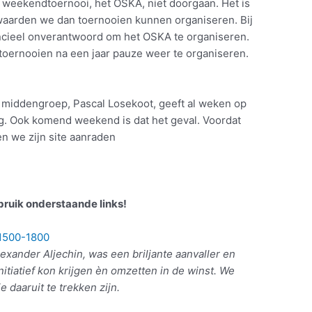
 weekendtoernooi, het OSKA, niet doorgaan. Het is
waarden we dan toernooien kunnen organiseren. Bij
ancieel onverantwoord om het OSKA te organiseren.
 toernooien na een jaar pauze weer te organiseren.
e middengroep, Pascal Losekoot, geeft al weken op
ng. Ook komend weekend is dat het geval. Voordat
n we zijn site aanraden
bruik onderstaande links!
g 1500-1800
xander Aljechin, was een briljante aanvaller en
nitiatief kon krijgen èn omzetten in de winst. We
e daaruit te trekken zijn.