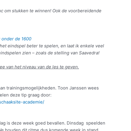
ruc om stukken te winnen! Ook de voorbereidende
ng onder de 1600
 het eindspel beter te spelen, en laat ik enkele veel
indspelen zien – zoals de stelling van Saavedra!
dee van het niveau van de les te geven.
 aan trainingsmogelijkheden. Toon Janssen wees
len deze tip graag door:
/schaaksite-academie/
ag is deze week goed bevallen. Dinsdag speelden
We houden dit ritme dus komende week in stand.