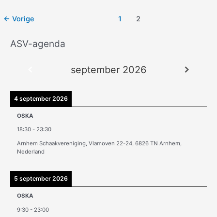
←
Vorige
1
2
ASV-agenda
A
r
september 2026
c
h
i
4 september 2026
e
OSKA
v
18:30
-
23:30
e
Arnhem Schaakvereniging, Vlamoven 22-24, 6826 TN Arnhem,
n
Nederland
5 september 2026
OSKA
9:30
-
23:00