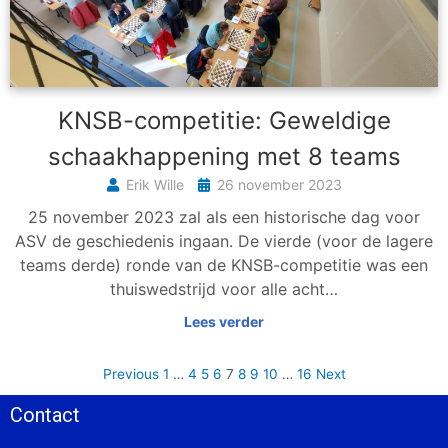
KNSB-competitie: Geweldige
schaakhappening met 8 teams
Erik Wille
26 november 2023
25 november 2023 zal als een historische dag voor
ASV de geschiedenis ingaan. De vierde (voor de lagere
teams derde) ronde van de KNSB-competitie was een
thuiswedstrijd voor alle acht…
Lees verder
Previous
1
…
4
5
6
7
8
9
10
…
16
Next
Contact