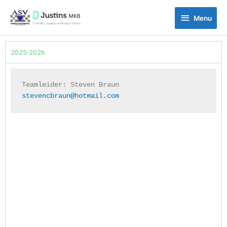
Ga
Menu
naar
Menu
de
inhoud
2025-2026
Teamleider: 
Steven Braun
stevencbraun@hotmail.com