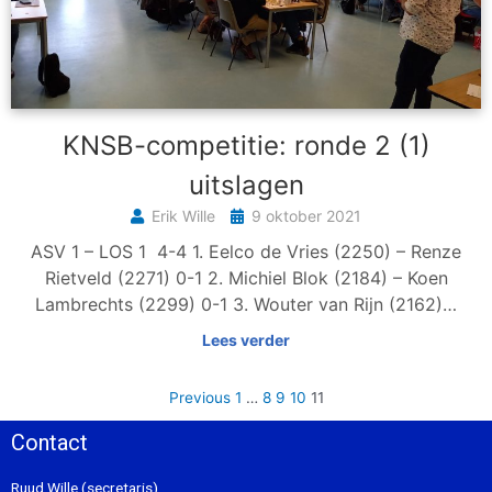
KNSB-competitie: ronde 2 (1)
uitslagen
Erik Wille
9 oktober 2021
ASV 1 – LOS 1 4-4 1. Eelco de Vries (2250) – Renze
Rietveld (2271) 0-1 2. Michiel Blok (2184) – Koen
Lambrechts (2299) 0-1 3. Wouter van Rijn (2162)…
Lees verder
Previous
1
…
8
9
10
11
Contact
Ruud Wille (secretaris)