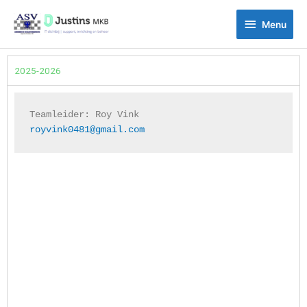
Ga
Menu
naar
Menu
de
inhoud
2025-2026
Teamleider: 
Roy Vink
royvink0481@gmail.com