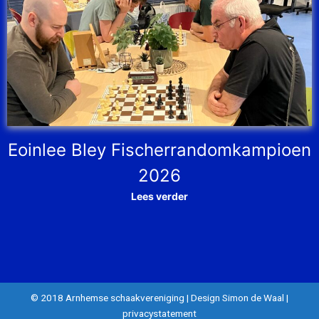
Eoinlee Bley Fischerrandomkampioen
2026
Lees verder
© 2018 Arnhemse schaakvereniging
|
Design Simon de Waal
|
privacystatement