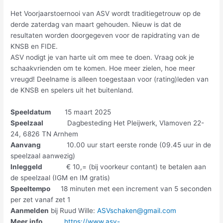
Het Voorjaarstoernooi van ASV wordt traditiegetrouw op de
derde zaterdag van maart gehouden. Nieuw is dat de
resultaten worden doorgegeven voor de rapidrating van de
KNSB en FIDE.
ASV nodigt je van harte uit om mee te doen. Vraag ook je
schaakvrienden om te komen. Hoe meer zielen, hoe meer
vreugd! Deelname is alleen toegestaan voor (rating)leden van
de KNSB en spelers uit het buitenland.
Speeldatum
15 maart 2025
Speelzaal
Dagbesteding Het Pleijwerk, Vlamoven 22-
24, 6826 TN Arnhem
Aanvang
10.00 uur start eerste ronde (09.45 uur in de
speelzaal aanwezig)
Inleggeld
€ 10,= (bij voorkeur contant) te betalen aan
de speelzaal (IGM en IM gratis)
Speeltempo
18 minuten met een increment van 5 seconden
per zet vanaf zet 1
Aanmelden
bij Ruud Wille:
ASVschaken@gmail.com
Meer info
https://www.asv-