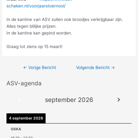
schaken.nl/voorjaarstoernooi/
In de kantine van ASV zullen ook broodjes verkrijgbaar zijn.
Alles tegen billijke prijzen.
In de kantine kan gepind worden.
Graag tot ziens op 15 maart!
←
Vorige Bericht
Volgende Bericht
→
ASV-agenda
A
r
september 2026
c
h
i
4 september 2026
e
OSKA
v
18:30
-
23:30