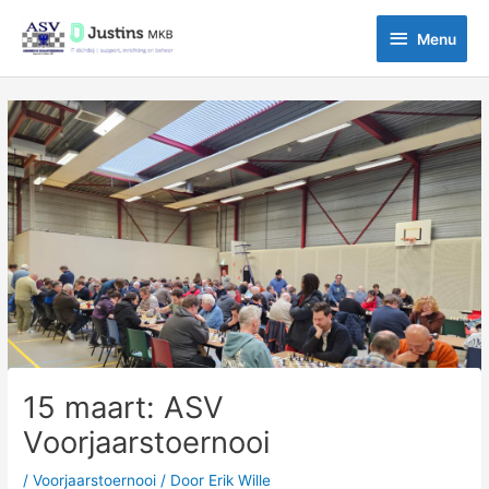
Ga
Menu
naar
Menu
de
inhoud
Bericht
navigatie
15 maart: ASV
Voorjaarstoernooi
/
Voorjaarstoernooi
/ Door
Erik Wille