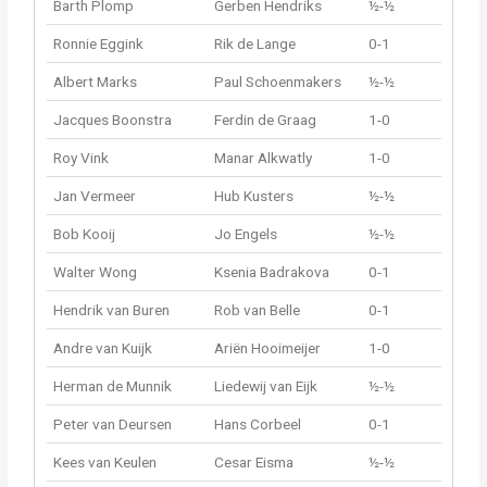
Barth Plomp
Gerben Hendriks
½-½
Ronnie Eggink
Rik de Lange
0-1
Albert Marks
Paul Schoenmakers
½-½
Jacques Boonstra
Ferdin de Graag
1-0
Roy Vink
Manar Alkwatly
1-0
Jan Vermeer
Hub Kusters
½-½
Bob Kooij
Jo Engels
½-½
Walter Wong
Ksenia Badrakova
0-1
Hendrik van Buren
Rob van Belle
0-1
Andre van Kuijk
Ariën Hooimeijer
1-0
Herman de Munnik
Liedewij van Eijk
½-½
Peter van Deursen
Hans Corbeel
0-1
Kees van Keulen
Cesar Eisma
½-½