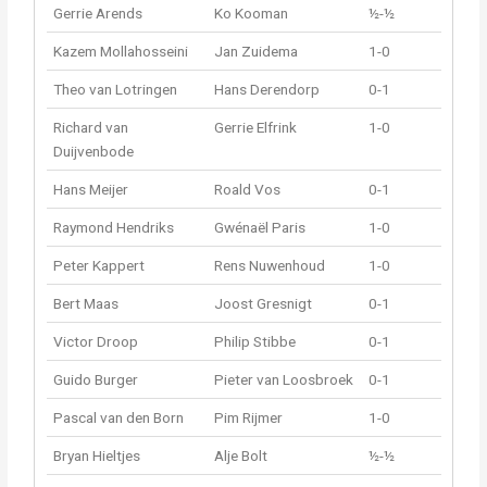
Gerrie Arends
Ko Kooman
½-½
Kazem Mollahosseini
Jan Zuidema
1-0
Theo van Lotringen
Hans Derendorp
0-1
Richard van
Gerrie Elfrink
1-0
Duijvenbode
Hans Meijer
Roald Vos
0-1
Raymond Hendriks
Gwénaël Paris
1-0
Peter Kappert
Rens Nuwenhoud
1-0
Bert Maas
Joost Gresnigt
0-1
Victor Droop
Philip Stibbe
0-1
Guido Burger
Pieter van Loosbroek
0-1
Pascal van den Born
Pim Rijmer
1-0
Bryan Hieltjes
Alje Bolt
½-½