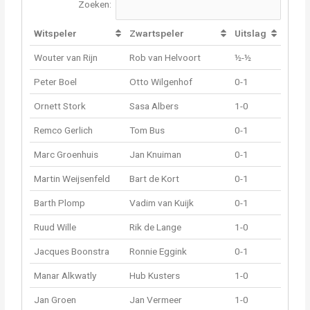
Zoeken:
Witspeler
Zwartspeler
Uitslag
Wouter van Rijn
Rob van Helvoort
½-½
Peter Boel
Otto Wilgenhof
0-1
Ornett Stork
Sasa Albers
1-0
Remco Gerlich
Tom Bus
0-1
Marc Groenhuis
Jan Knuiman
0-1
Martin Weijsenfeld
Bart de Kort
0-1
Barth Plomp
Vadim van Kuijk
0-1
Ruud Wille
Rik de Lange
1-0
Jacques Boonstra
Ronnie Eggink
0-1
Manar Alkwatly
Hub Kusters
1-0
Jan Groen
Jan Vermeer
1-0