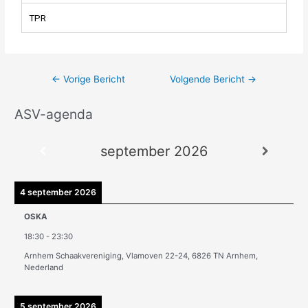
TPR
←
Vorige Bericht
Volgende Bericht
→
ASV-agenda
A
r
september 2026
c
h
i
4 september 2026
e
OSKA
v
18:30
-
23:30
e
Arnhem Schaakvereniging, Vlamoven 22-24, 6826 TN Arnhem,
n
Nederland
5 september 2026