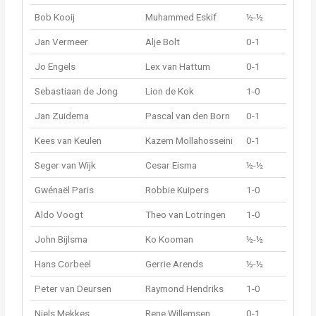
Bob Kooij
Muhammed Eskif
½-½
Jan Vermeer
Alje Bolt
0-1
Jo Engels
Lex van Hattum
0-1
Sebastiaan de Jong
Lion de Kok
1-0
Jan Zuidema
Pascal van den Born
0-1
Kees van Keulen
Kazem Mollahosseini
0-1
Seger van Wijk
Cesar Eisma
½-½
Gwénaël Paris
Robbie Kuipers
1-0
Aldo Voogt
Theo van Lotringen
1-0
John Bijlsma
Ko Kooman
½-½
Hans Corbeel
Gerrie Arends
½-½
Peter van Deursen
Raymond Hendriks
1-0
Niels Mekkes
Rene Willemsen
0-1