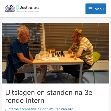
Ga
Menu
naar
Menu
de
inhoud
Bericht
navigatie
Uitslagen en standen na 3e
ronde Intern
/
Interne competitie
/ Door
Wouter van Rijn