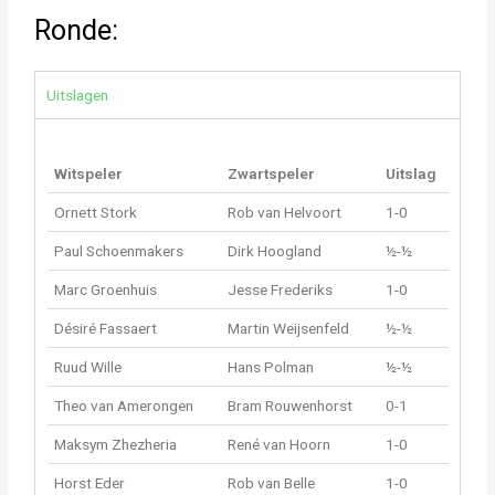
Ronde:
Uitslagen
Witspeler
Zwartspeler
Uitslag
Ornett Stork
Rob van Helvoort
1-0
Paul Schoenmakers
Dirk Hoogland
½-½
Marc Groenhuis
Jesse Frederiks
1-0
Désiré Fassaert
Martin Weijsenfeld
½-½
Ruud Wille
Hans Polman
½-½
Theo van Amerongen
Bram Rouwenhorst
0-1
Maksym Zhezheria
René van Hoorn
1-0
Horst Eder
Rob van Belle
1-0