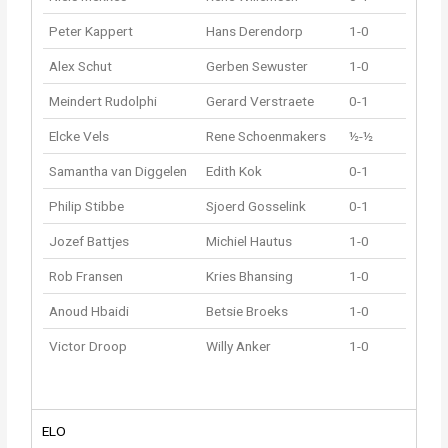
Peter Kappert
Hans Derendorp
1-0
Alex Schut
Gerben Sewuster
1-0
Meindert Rudolphi
Gerard Verstraete
0-1
Elcke Vels
Rene Schoenmakers
½-½
Samantha van Diggelen
Edith Kok
0-1
Philip Stibbe
Sjoerd Gosselink
0-1
Jozef Battjes
Michiel Hautus
1-0
Rob Fransen
Kries Bhansing
1-0
Anoud Hbaidi
Betsie Broeks
1-0
Victor Droop
Willy Anker
1-0
ELO