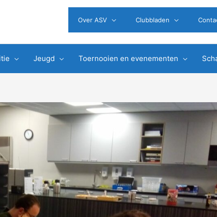
Over ASV
Clubbladen
Conta
tie
Jeugd
Toernooien en evenementen
Scha