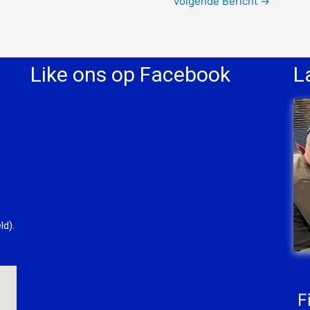
Volgende Bericht
→
Like ons op Facebook
L
ld).
F