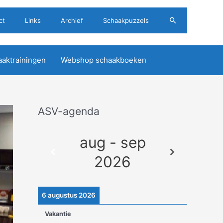
Zoeken
ct
Links
Archief
Schaakpuzzels
aktrainingen
Webshop schaakboeken
ASV-agenda
A
r
aug - sep
c
h
2026
i
e
6 augustus 2026
v
Vakantie
e