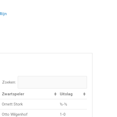
Rijn
Zoeken:
Zwartspeler
Uitslag
Ornett Stork
½-½
Otto Wilgenhof
1-0