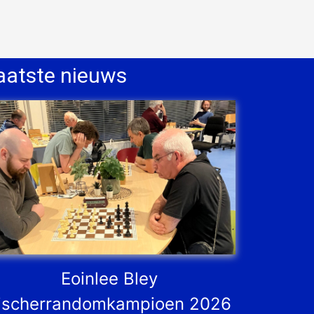
aatste nieuws
Eoinlee Bley
ischerrandomkampioen 2026