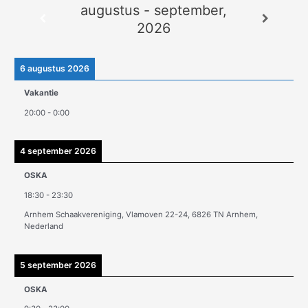
augustus - september,
c
2026
h
i
e
6 augustus 2026
v
Vakantie
e
20:00
-
0:00
n
4 september 2026
OSKA
18:30
-
23:30
Arnhem Schaakvereniging, Vlamoven 22-24, 6826 TN Arnhem,
Nederland
5 september 2026
OSKA