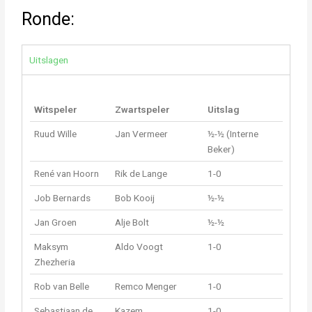
Ronde:
Uitslagen
Witspeler
Zwartspeler
Uitslag
Ruud Wille
Jan Vermeer
½-½ (Interne
Beker)
René van Hoorn
Rik de Lange
1-0
Job Bernards
Bob Kooij
½-½
Jan Groen
Alje Bolt
½-½
Maksym
Aldo Voogt
1-0
Zhezheria
Rob van Belle
Remco Menger
1-0
Sebastiaan de
Kazem
1-0