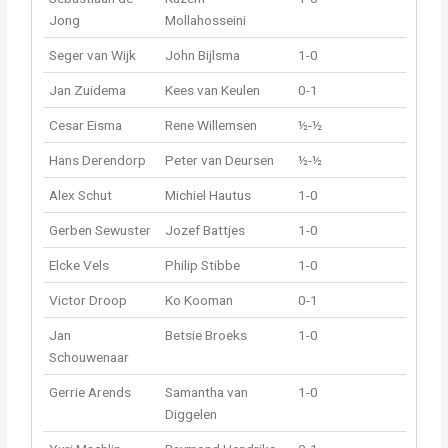
Jong
Mollahosseini
Seger van Wijk
John Bijlsma
1-0
Jan Zuidema
Kees van Keulen
0-1
Cesar Eisma
Rene Willemsen
½-½
Hans Derendorp
Peter van Deursen
½-½
Alex Schut
Michiel Hautus
1-0
Gerben Sewuster
Jozef Battjes
1-0
Elcke Vels
Philip Stibbe
1-0
Victor Droop
Ko Kooman
0-1
Jan
Betsie Broeks
1-0
Schouwenaar
Gerrie Arends
Samantha van
1-0
Diggelen