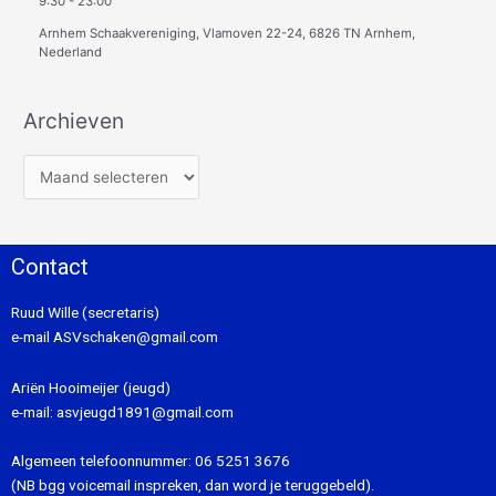
9:30
-
23:00
Arnhem Schaakvereniging, Vlamoven 22-24, 6826 TN Arnhem,
Nederland
Archieven
Contact
Ruud Wille (secretaris)
e-mail
ASVschaken@gmail.com
Ariën Hooimeijer (jeugd)
e-mail:
asvjeugd1891@gmail.com
Algemeen telefoonnummer:
06 5251 3676
(NB bgg voicemail inspreken, dan word je teruggebeld).