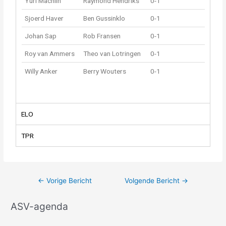
Yuri Machlin
Raymond Hendriks
0-1
Sjoerd Haver
Ben Gussinklo
0-1
Johan Sap
Rob Fransen
0-1
Roy van Ammers
Theo van Lotringen
0-1
Willy Anker
Berry Wouters
0-1
ELO
TPR
←
Vorige Bericht
Volgende Bericht
→
ASV-agenda
A
r