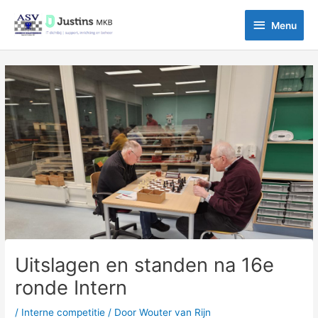
Ga
Menu
naar
Menu
de
inhoud
Bericht
navigatie
Uitslagen en standen na 16e
ronde Intern
/
Interne competitie
/ Door
Wouter van Rijn