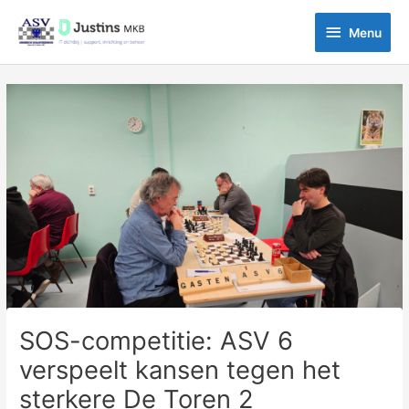
Ga
Menu
naar
Menu
de
inhoud
Bericht
navigatie
SOS-competitie: ASV 6
verspeelt kansen tegen het
sterkere De Toren 2