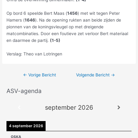
Op bord 6 speelde Bert Maas (
1456
) met wit tegen Peter
Hamers (
1646
). Na de opening rukten aan beide zijden de
pionnen van de koningsvleugel op met dreigende
matcombinaties. Door een foutieve zet verloor Bert materiaal
en daarmee de partij.
(1-5)
Verslag: Theo van Lotringen
←
Vorige Bericht
Volgende Bericht
→
ASV-agenda
A
r
september 2026
c
h
i
4 september 2026
e
OSKA