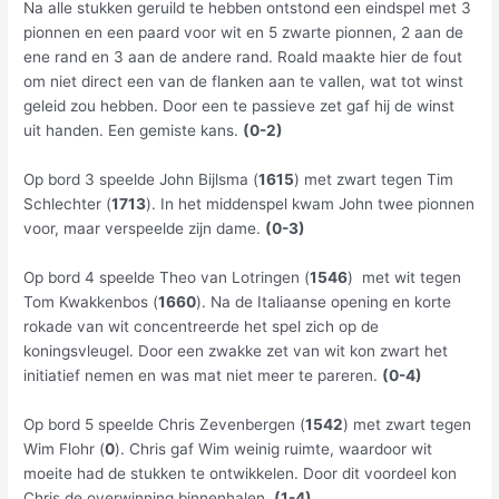
Na alle stukken geruild te hebben ontstond een eindspel met 3
pionnen en een paard voor wit en 5 zwarte pionnen, 2 aan de
ene rand en 3 aan de andere rand. Roald maakte hier de fout
om niet direct een van de flanken aan te vallen, wat tot winst
geleid zou hebben. Door een te passieve zet gaf hij de winst
uit handen. Een gemiste kans.
(0-2)
Op bord 3 speelde John Bijlsma (
1615
) met zwart tegen Tim
Schlechter (
1713
). In het middenspel kwam John twee pionnen
voor, maar verspeelde zijn dame.
(0-3)
Op bord 4 speelde Theo van Lotringen (
1546
) met wit tegen
Tom Kwakkenbos (
1660
). Na de Italiaanse opening en korte
rokade van wit concentreerde het spel zich op de
koningsvleugel. Door een zwakke zet van wit kon zwart het
initiatief nemen en was mat niet meer te pareren.
(0-4)
Op bord 5 speelde Chris Zevenbergen (
1542
) met zwart tegen
Wim Flohr (
0
). Chris gaf Wim weinig ruimte, waardoor wit
moeite had de stukken te ontwikkelen. Door dit voordeel kon
Chris de overwinning binnenhalen.
(1-4)