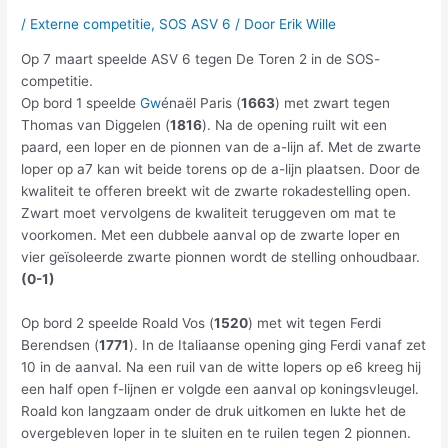
/
Externe competitie
,
SOS ASV 6
/ Door
Erik Wille
Op 7 maart speelde ASV 6 tegen De Toren 2 in de SOS-
competitie.
Op bord 1 speelde
Gw
énaël Paris (
1663
) met zwart tegen
Thomas van Diggelen (
1816
). Na de opening ruilt wit een
paard, een loper en de pionnen van de a-lijn af. Met de zwarte
loper op a7 kan wit beide torens op de a-lijn plaatsen. Door de
kwaliteit te offeren breekt wit de zwarte rokadestelling open.
Zwart moet vervolgens de kwaliteit teruggeven om mat te
voorkomen. Met een dubbele aanval op de zwarte loper en
vier geïsoleerde zwarte pionnen wordt de stelling onhoudbaar.
(0-1)
Op bord 2 speelde Roald Vos (
1520
) met wit tegen Ferdi
Berendsen (
1771
). In de Italiaanse opening ging Ferdi vanaf zet
10 in de aanval. Na een ruil van de witte lopers op e6 kreeg hij
een half open f-lijnen er volgde een aanval op koningsvleugel.
Roald kon langzaam onder de druk uitkomen en lukte het de
overgebleven loper in te sluiten en te ruilen tegen 2 pionnen.