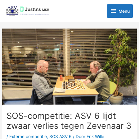
Ga
Menu
naar
Menu
de
inhoud
Bericht
navigatie
SOS-competitie: ASV 6 lijdt
zwaar verlies tegen Zevenaar 3
/
Externe competitie
,
SOS ASV 6
/ Door
Erik Wille