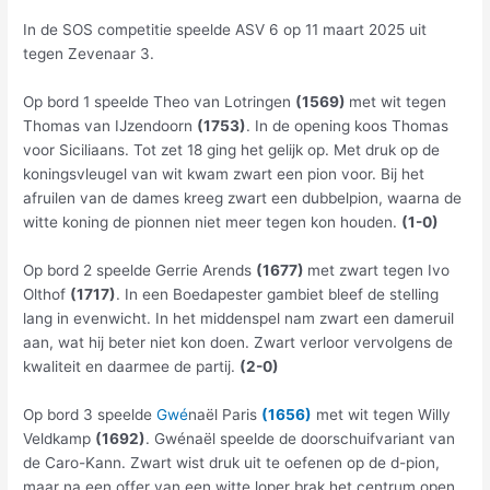
In de SOS competitie speelde ASV 6 op 11 maart 2025 uit
tegen Zevenaar 3.
Op bord 1 speelde Theo van Lotringen
(1569)
met wit tegen
Thomas van IJzendoorn
(1753)
. In de opening koos Thomas
voor Siciliaans. Tot zet 18 ging het gelijk op. Met druk op de
koningsvleugel van wit kwam zwart een pion voor. Bij het
afruilen van de dames kreeg zwart een dubbelpion, waarna de
witte koning de pionnen niet meer tegen kon houden.
(1-0)
Op bord 2 speelde Gerrie Arends
(1677)
met zwart tegen Ivo
Olthof
(1717)
. In een Boedapester gambiet bleef de stelling
lang in evenwicht. In het middenspel nam zwart een dameruil
aan, wat hij beter niet kon doen. Zwart verloor vervolgens de
kwaliteit en daarmee de partij.
(2-0)
Op bord 3 speelde
Gw
é
naël Paris
(1656)
met wit tegen Willy
Veldkamp
(1692)
. Gwénaël speelde de doorschuifvariant van
de Caro-Kann. Zwart wist druk uit te oefenen op de d-pion,
maar na een offer van een witte loper brak het centrum open