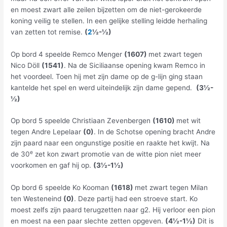
en moest zwart alle zeilen bijzetten om de niet-gerokeerde
koning veilig te stellen. In een gelijke stelling leidde herhaling
van zetten tot remise.
(
2
½-
½
)
Op bord 4 speelde Remco Menger
(1607)
met zwart tegen
Nico Döll
(1541)
. Na de Siciliaanse opening kwam Remco in
het voordeel. Toen hij met zijn dame op de g-lijn ging staan
kantelde het spel en werd uiteindelijk zijn dame gepend.
(3
½-
½)
Op bord 5 speelde Christiaan Zevenbergen
(1610)
met wit
tegen Andre Lepelaar
(0)
. In de Schotse opening bracht Andre
zijn paard naar een ongunstige positie en raakte het kwijt. Na
e
de 30
zet kon zwart promotie van de witte pion niet meer
voorkomen en gaf hij op.
(3
½-1
½)
Op bord 6 speelde Ko Kooman
(1618)
met zwart tegen Milan
ten Westeneind
(0)
. Deze partij had een stroeve start. Ko
moest zelfs zijn paard terugzetten naar g2. Hij verloor een pion
en moest na een paar slechte zetten opgeven.
(4½-1½)
Dit is