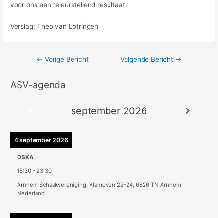
voor ons een teleurstellend resultaat.
Verslag: Theo van Lotringen
←
Vorige Bericht
Volgende Bericht
→
ASV-agenda
A
r
september 2026
c
h
i
4 september 2026
e
OSKA
v
18:30
-
23:30
e
Arnhem Schaakvereniging, Vlamoven 22-24, 6826 TN Arnhem,
n
Nederland