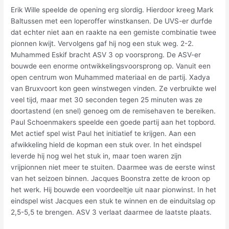
Erik Wille speelde de opening erg slordig. Hierdoor kreeg Mark
Baltussen met een loperoffer winstkansen. De UVS-er durfde
dat echter niet aan en raakte na een gemiste combinatie twee
pionnen kwijt. Vervolgens gaf hij nog een stuk weg. 2-2.
Muhammed Eskif bracht ASV 3 op voorsprong. De ASV-er
bouwde een enorme ontwikkelingsvoorsprong op. Vanuit een
open centrum won Muhammed materiaal en de partij. Xadya
van Bruxvoort kon geen winstwegen vinden. Ze verbruikte wel
veel tijd, maar met 30 seconden tegen 25 minuten was ze
doortastend (en snel) genoeg om de remisehaven te bereiken.
Paul Schoenmakers speelde een goede partij aan het topbord.
Met actief spel wist Paul het initiatief te krijgen. Aan een
afwikkeling hield de kopman een stuk over. In het eindspel
leverde hij nog wel het stuk in, maar toen waren zijn
vrijpionnen niet meer te stuiten. Daarmee was de eerste winst
van het seizoen binnen. Jacques Boonstra zette de kroon op
het werk. Hij bouwde een voordeeltje uit naar pionwinst. In het
eindspel wist Jacques een stuk te winnen en de einduitslag op
2,5-5,5 te brengen. ASV 3 verlaat daarmee de laatste plaats.