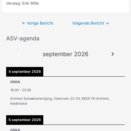
Verslag: Erik Wille
←
Vorige Bericht
Volgende Bericht
→
ASV-agenda
A
r
september 2026
c
h
i
4 september 2026
e
OSKA
v
18:30
-
23:30
e
Arnhem Schaakvereniging, Vlamoven 22-24, 6826 TN Arnhem,
n
Nederland
5 september 2026
OSKA