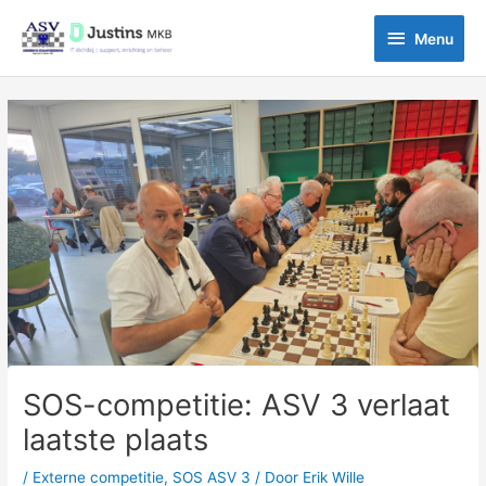
Ga
Menu
naar
Menu
de
inhoud
Bericht
navigatie
SOS-competitie: ASV 3 verlaat
laatste plaats
/
Externe competitie
,
SOS ASV 3
/ Door
Erik Wille