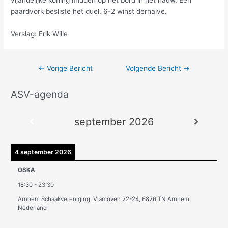
paardvork besliste het duel. 6-2 winst derhalve.
Verslag: Erik Wille
←
Vorige Bericht
Volgende Bericht
→
ASV-agenda
A
r
september 2026
c
h
i
4 september 2026
e
OSKA
v
18:30
-
23:30
e
Arnhem Schaakvereniging, Vlamoven 22-24, 6826 TN Arnhem,
n
Nederland