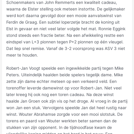
Schoenmakers van John Remmerts een kwaliteit cadeau,
waarna de Elster stelling ook meteen instortte. De gelijkmaker
werd kort daarna gevolgd door een mooie aanvalswinst van
Ferdin de Graag. Een subtiel loperzetje bracht de koning uit
Elst in gevaar en niet veel later volgde het mat. Ronnie Eggink
stond steeds een fractie beter. Na een afwikkeling restte een
eindspel van L+3 pionnen tegen P+2 pionnen op één vleugel.
Dat liep snel remise. Vanaf de 3-2 voorsprong was ASV 3 niet
meer te houden.
Robert-Jan Voogt speelde een ingewikkelde partij tegen Mike
Peters. Uiteindelijk haalden beide spelers tegelijk dame. Mike
zette zijn dame echter meteen op een verkeerd veld. Een
torenoffer leverde damewinst op voor Robert-Jan. Niet veel
later kreeg hij ook nog een toren cadeau. Na deze winst
haalde Jan Groen ook zijn vis op het droge. Al vroeg in de partij
won Jan een stuk. Vervolgens speelde Jan dat heel rustig naar
winst. Wouter Abrahamse zorgde voor een mooi slotstuk. De
torens en paard van Wouter werkten beter samen dan de
stukken van zijn opponent. In de tijdnoodfase kwam de
vijandelijke koning midden op het bord in het nauw. Een