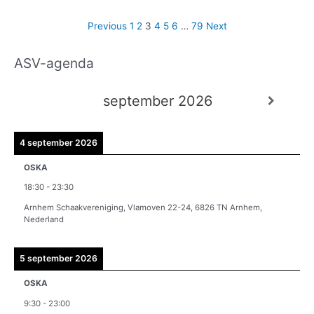
Previous
1
2
3
4
5
6
…
79
Next
ASV-agenda
A
r
september 2026
c
h
i
4 september 2026
e
OSKA
v
18:30
-
23:30
e
Arnhem Schaakvereniging, Vlamoven 22-24, 6826 TN Arnhem,
n
Nederland
5 september 2026
OSKA
9:30
-
23:00