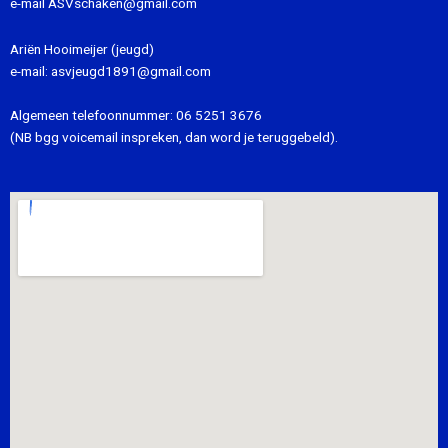
e-mail
ASVschaken@gmail.com
Ariën Hooimeijer (jeugd)
e-mail:
asvjeugd1891@gmail.com
Algemeen telefoonnummer:
06 5251 3676
(NB bgg voicemail inspreken, dan word je teruggebeld).