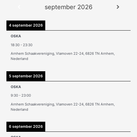
september 2026
c
h
i
4 september 2026
e
OSKA
v
18:30
-
23:30
e
Arnhem Schaakvereniging, Vlamoven 22-24, 6826 TN Arnhem,
n
Nederland
5 september 2026
OSKA
9:30
-
23:00
Arnhem Schaakvereniging, Vlamoven 22-24, 6826 TN Arnhem,
Nederland
6 september 2026