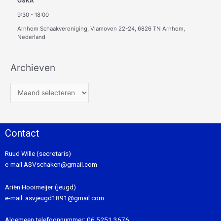
OSKA
9:30
-
18:00
Arnhem Schaakvereniging, Vlamoven 22-24, 6826 TN Arnhem,
Nederland
Archieven
Contact
Ruud Wille (secretaris)
e-mail
ASVschaken@gmail.com
Ariën Hooimeijer (jeugd)
e-mail:
asvjeugd1891@gmail.com
Algemeen telefoonnummer:
06 5251 3676