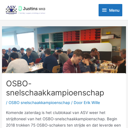
Ga
Menu
naar
Menu
de
inhoud
Bericht
navigatie
OSBO-
snelschaakkampioenschap
/
OSBO snelschaakkampioenschap
/ Door
Erik Wille
Komende zaterdag is het clublokaal van ASV weer het
strijdtoneel van het OSBO-snelschaakkampioenschap. Begin
2018 trokken 75 OSBO-schakers ten strijde en dat leverde een