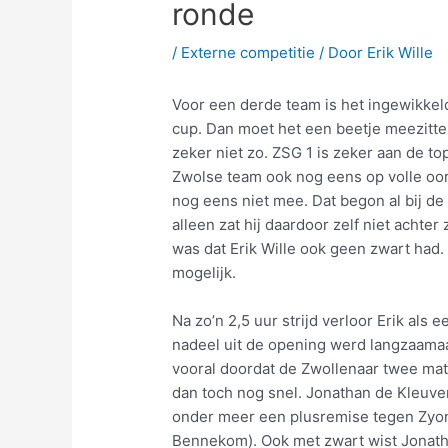
ronde
/
Externe competitie
/ Door
Erik Wille
Voor een derde team is het ingewikkel
cup. Dan moet het een beetje meezitte
zeker niet zo. ZSG 1 is zeker aan de t
Zwolse team ook nog eens op volle oorl
nog eens niet mee. Dat begon al bij de 
alleen zat hij daardoor zelf niet achte
was dat Erik Wille ook geen zwart had. N
mogelijk.
Na zo’n 2,5 uur strijd verloor Erik al
nadeel uit de opening werd langzaamaa
vooral doordat de Zwollenaar twee mat
dan toch nog snel. Jonathan de Kleuve
onder meer een plusremise tegen Zyon
Bennekom). Ook met zwart wist Jonatha