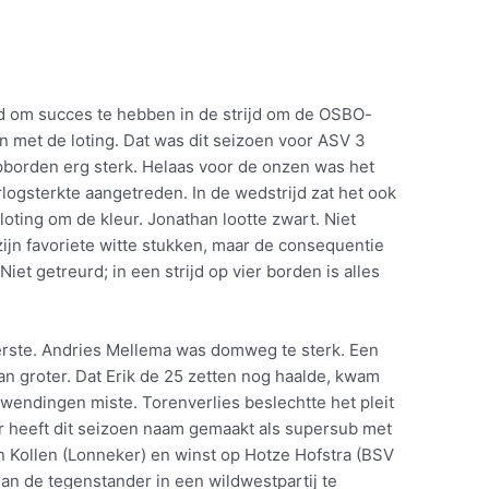
d om succes te hebben in de strijd om de OSBO-
n met de loting. Dat was dit seizoen voor ASV 3
opborden erg sterk. Helaas voor de onzen was het
ogsterkte aangetreden. In de wedstrijd zat het ook
loting om de kleur. Jonathan lootte zwart. Niet
r zijn favoriete witte stukken, maar de consequentie
iet getreurd; in een strijd op vier borden is alles
s eerste. Andries Mellema was domweg te sterk. Een
n groter. Dat Erik de 25 zetten nog haalde, kwam
wendingen miste. Torenverlies beslechtte het pleit
r heeft dit seizoen naam gemaakt als supersub met
 Kollen (Lonneker) en winst op Hotze Hofstra (BSV
n de tegenstander in een wildwestpartij te