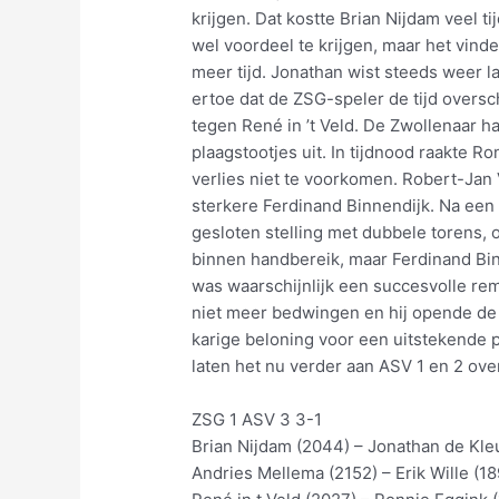
krijgen. Dat kostte Brian Nijdam veel t
wel voordeel te krijgen, maar het vinde
meer tijd. Jonathan wist steeds weer l
ertoe dat de ZSG-speler de tijd overs
tegen René in ’t Veld. De Zwollenaar h
plaagstootjes uit. In tijdnood raakte 
verlies niet te voorkomen. Robert-Jan 
sterkere Ferdinand Binnendijk. Na ee
gesloten stelling met dubbele torens, 
binnen handbereik, maar Ferdinand Bi
was waarschijnlijk een succesvolle r
niet meer bedwingen en hij opende de s
karige beloning voor een uitstekende p
laten het nu verder aan ASV 1 en 2 over
ZSG 1 ASV 3 3-1
Brian Nijdam (2044) – Jonathan de Kleu
Andries Mellema (2152) – Erik Wille (18