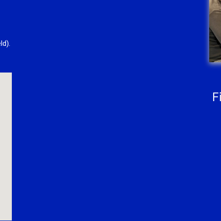
ld).
F