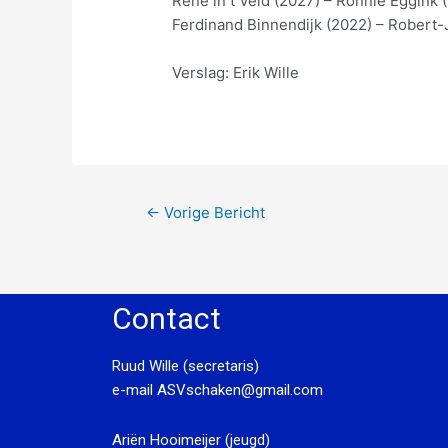
René in t Veld (2027) – Ronnie Eggink 
Ferdinand Binnendijk (2022) – Robert-
Verslag: Erik Wille
←
Vorige Bericht
Contact
Ruud Wille (secretaris)
e-mail
ASVschaken@gmail.com
Ariën Hooimeijer (jeugd)