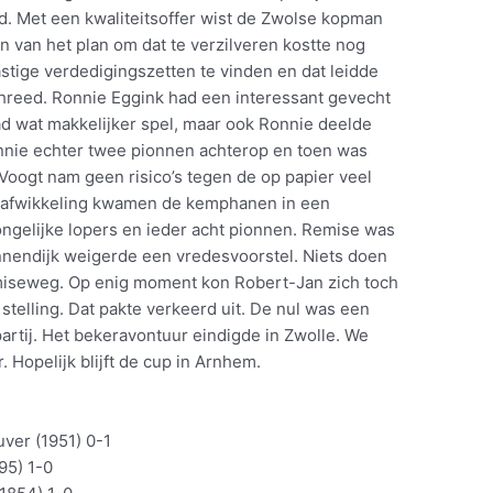
ijd. Met een kwaliteitsoffer wist de Zwolse kopman
n van het plan om dat te verzilveren kostte nog
astige verdedigingszetten te vinden en dat leidde
chreed. Ronnie Eggink had een interessant gevecht
ad wat makkelijker spel, maar ook Ronnie deelde
Ronnie echter twee pionnen achterop en toen was
Voogt nam geen risico’s tegen de op papier veel
n afwikkeling kwamen de kemphanen in een
ongelijke lopers en ieder acht pionnen. Remise was
nnendijk weigerde een vredesvoorstel. Niets doen
emiseweg. Op enig moment kon Robert-Jan zich toch
telling. Dat pakte verkeerd uit. De nul was een
artij. Het bekeravontuur eindigde in Zwolle. We
. Hopelijk blijft de cup in Arnhem.
ver (1951) 0-1
95) 1-0