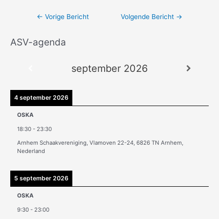
←
Vorige Bericht
Volgende Bericht
→
ASV-agenda
A
r
september 2026
c
h
i
4 september 2026
e
OSKA
v
18:30
-
23:30
e
Arnhem Schaakvereniging, Vlamoven 22-24, 6826 TN Arnhem,
n
Nederland
5 september 2026
OSKA
9:30
-
23:00