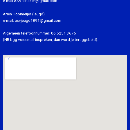
e-mail
ASVschaken@gmail.com
Ariën Hooimeijer (jeugd)
e-mail:
asvjeugd1891@gmail.com
Algemeen telefoonnummer:
06 5251 3676
(NB bgg voicemail inspreken, dan word je teruggebeld).