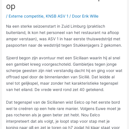
op
/
Externe competitie
,
KNSB ASV 1
/ Door
Erik Wille
Na een sterke seizoenstart in Zuid Limburg (praktisch
buitenland, ik kon het personeel van het restaurant na afloop
amper verstaan), was ASV 1 in haar eerste thuiswedstrijd met
paspoorten naar de wedstrijd tegen Stukkenjagers 2 gekomen.
Sjoerd begon zijn avontuur met een Siciliaan waarin hij al snel
een gambiet kreeg voorgeschoteld. Gambietjes tegen jonge
scherpe geesten zijn niet verstandig dacht hij en ging voor wat
offroad spel door de binnenlanden van Sicilië. Dat leidde al
snel tot gelijkspel, maar zonder het karakteristieke tegenspel
van het eiland. De vrede werd rond zet 40 getekend.
Dat tegenspel van de Sicilianen wist Eelco op het eerste bord
wel te creëren op een hele rare manier. Volgens Euwe moet je
pas rocheren als je geen beter zet hebt. Nou Eelco
interpreteert dat als volgt, je loopt stap voor stap met je
koning naar g8 en zet je toren op h7 zodat hij klaar staat voor