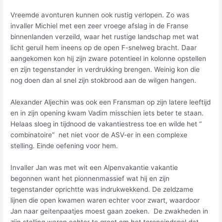
Vreemde avonturen kunnen ook rustig verlopen. Zo was
invaller Michiel met een zeer vroege afslag in de Franse
binnenlanden verzeild, waar het rustige landschap met wat
licht geruil hem ineens op de open F-snelweg bracht. Daar
aangekomen kon hij zijn zware potentieel in kolonne opstellen
en zijn tegenstander in verdrukking brengen. Weinig kon die
nog doen dan al snel zijn stokbrood aan de wilgen hangen.
Alexander Aljechin was ook een Fransman op zijn latere leeftijd
en in zijn opening kwam Vadim misschien iets beter te staan.
Helaas sloeg in tijdnood de vakantiestress toe en wilde het “
combinatoire” net niet voor de ASV-er in een complexe
stelling. Einde oefening voor hem.
Invaller Jan was met wit een Alpenvakantie vakantie
begonnen want het pionnenmassief wat hij en zijn
tegenstander oprichtte was indrukwekkend. De zeldzame
lijnen die open kwamen waren echter voor zwart, waardoor
Jan naar geitenpaatjes moest gaan zoeken. De zwakheden in