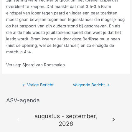
zijn stelling waren echter te groot om het toreneindspel dat
overbleef te keepen. Dat maakte dat met 3,5-3,5 Bram
eindspel van loper tegen paard en ieder een paar toeristen
moest gaan bewijzen tegen een tegenstander die mogelijk nog
op het paspoort van zijn ouders stond bij geschreven. En als
die al de hele wedstrijd uitstekend speelt dan weet je dat het
lastig wordt. Bram kwam niet door deze Berlijnse muur heen
(niet de opening, wel de tegenstander) en zo eindigde de
match in 4-4.
Verslag: Sjoerd van Roosmalen
←
Vorige Bericht
Volgende Bericht
→
ASV-agenda
A
r
augustus - september,
c
2026
h