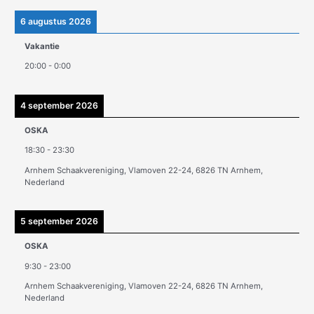
i
e
6 augustus 2026
v
Vakantie
e
20:00
-
0:00
n
4 september 2026
OSKA
18:30
-
23:30
Arnhem Schaakvereniging, Vlamoven 22-24, 6826 TN Arnhem,
Nederland
5 september 2026
OSKA
9:30
-
23:00
Arnhem Schaakvereniging, Vlamoven 22-24, 6826 TN Arnhem,
Nederland