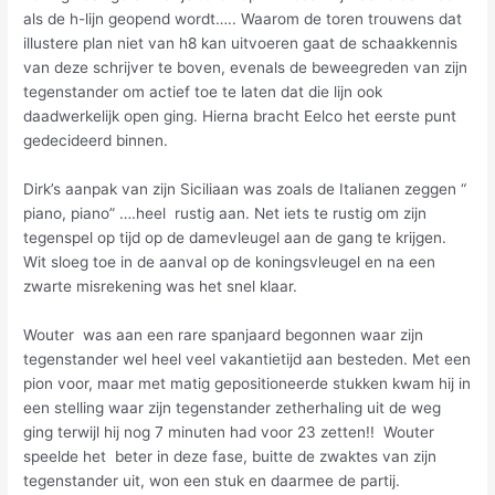
als de h-lijn geopend wordt….. Waarom de toren trouwens dat
illustere plan niet van h8 kan uitvoeren gaat de schaakkennis
van deze schrijver te boven, evenals de beweegreden van zijn
tegenstander om actief toe te laten dat die lijn ook
daadwerkelijk open ging. Hierna bracht Eelco het eerste punt
gedecideerd binnen.
Dirk’s aanpak van zijn Siciliaan was zoals de Italianen zeggen “
piano, piano” ….heel rustig aan. Net iets te rustig om zijn
tegenspel op tijd op de damevleugel aan de gang te krijgen.
Wit sloeg toe in de aanval op de koningsvleugel en na een
zwarte misrekening was het snel klaar.
Wouter was aan een rare spanjaard begonnen waar zijn
tegenstander wel heel veel vakantietijd aan besteden. Met een
pion voor, maar met matig gepositioneerde stukken kwam hij in
een stelling waar zijn tegenstander zetherhaling uit de weg
ging terwijl hij nog 7 minuten had voor 23 zetten!! Wouter
speelde het beter in deze fase, buitte de zwaktes van zijn
tegenstander uit, won een stuk en daarmee de partij.