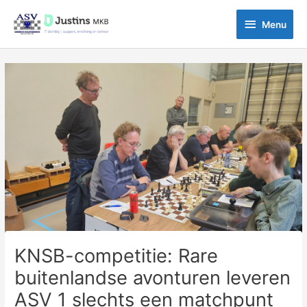
Ga
Menu
naar
Menu
de
inhoud
Bericht
navigatie
KNSB-competitie: Rare
buitenlandse avonturen leveren
ASV 1 slechts een matchpunt