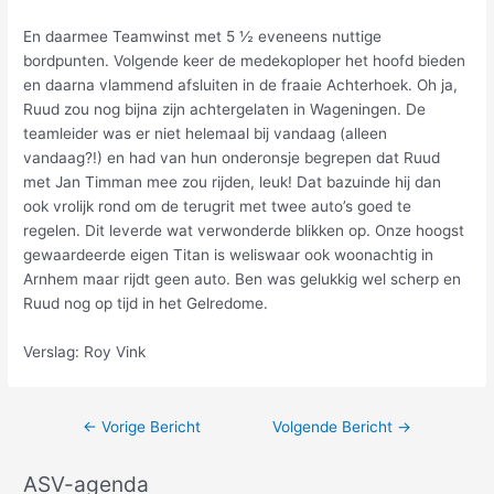
En daarmee Teamwinst met 5 ½ eveneens nuttige
bordpunten. Volgende keer de medekoploper het hoofd bieden
en daarna vlammend afsluiten in de fraaie Achterhoek. Oh ja,
Ruud zou nog bijna zijn achtergelaten in Wageningen. De
teamleider was er niet helemaal bij vandaag (alleen
vandaag?!) en had van hun onderonsje begrepen dat Ruud
met Jan Timman mee zou rijden, leuk! Dat bazuinde hij dan
ook vrolijk rond om de terugrit met twee auto’s goed te
regelen. Dit leverde wat verwonderde blikken op. Onze hoogst
gewaardeerde eigen Titan is weliswaar ook woonachtig in
Arnhem maar rijdt geen auto. Ben was gelukkig wel scherp en
Ruud nog op tijd in het Gelredome.
Verslag: Roy Vink
←
Vorige Bericht
Volgende Bericht
→
ASV-agenda
A