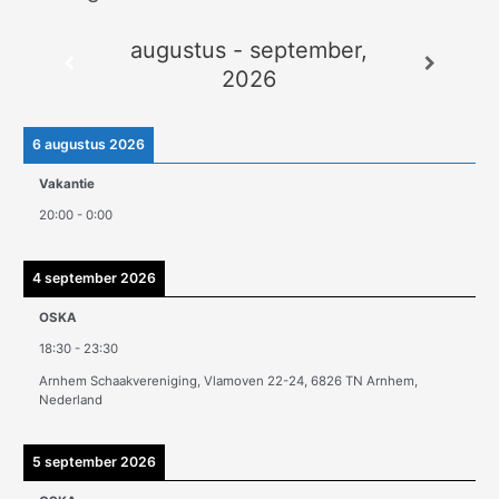
r
augustus - september,
c
2026
h
i
e
6 augustus 2026
v
Vakantie
e
20:00
-
0:00
n
4 september 2026
OSKA
18:30
-
23:30
Arnhem Schaakvereniging, Vlamoven 22-24, 6826 TN Arnhem,
Nederland
5 september 2026