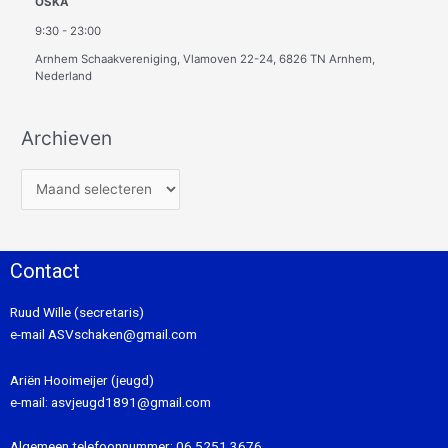
OSKA
9:30
-
23:00
Arnhem Schaakvereniging, Vlamoven 22-24, 6826 TN Arnhem,
Nederland
Archieven
Contact
Ruud Wille (secretaris)
e-mail
ASVschaken@gmail.com
Ariën Hooimeijer (jeugd)
e-mail:
asvjeugd1891@gmail.com
Algemeen telefoonnummer:
06 5251 3676