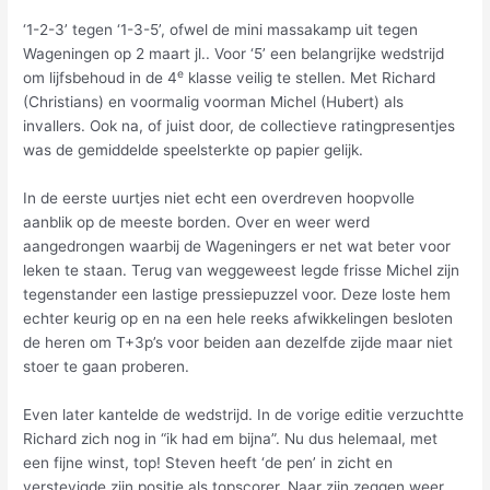
‘1-2-3’ tegen ‘1-3-5’, ofwel de mini massakamp uit tegen
Wageningen op 2 maart jl.. Voor ‘5’ een belangrijke wedstrijd
e
om lijfsbehoud in de 4
klasse veilig te stellen. Met Richard
(Christians) en voormalig voorman Michel (Hubert) als
invallers. Ook na, of juist door, de collectieve ratingpresentjes
was de gemiddelde speelsterkte op papier gelijk.
In de eerste uurtjes niet echt een overdreven hoopvolle
aanblik op de meeste borden. Over en weer werd
aangedrongen waarbij de Wageningers er net wat beter voor
leken te staan. Terug van weggeweest legde frisse Michel zijn
tegenstander een lastige pressiepuzzel voor. Deze loste hem
echter keurig op en na een hele reeks afwikkelingen besloten
de heren om T+3p’s voor beiden aan dezelfde zijde maar niet
stoer te gaan proberen.
Even later kantelde de wedstrijd. In de vorige editie verzuchtte
Richard zich nog in “ik had em bijna”. Nu dus helemaal, met
een fijne winst, top! Steven heeft ‘de pen’ in zicht en
verstevigde zijn positie als topscorer. Naar zijn zeggen weer