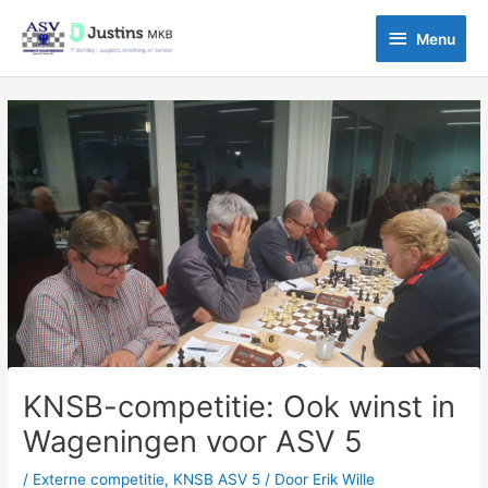
Ga
Menu
naar
Menu
de
inhoud
Bericht
navigatie
KNSB-competitie: Ook winst in
Wageningen voor ASV 5
/
Externe competitie
,
KNSB ASV 5
/ Door
Erik Wille