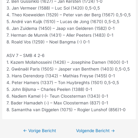
2. Ben Gussinklo (1627) – Jan Kersten (1724) 1-0
3. Jan Vermeer (1588) – Luc Sol (1420) 0,5-0,5
4. Theo Koeweiden (1529) – Peter van der Berg (1567) 0,5-0,5
5. André van Kuijk (1510) – Lucas de Jong (1670) 0,5-0,5
6. Jan Zuidema (1450) – Jaap van Gelderen (1582) 0-1
7. Herman de Munnik (1431) – Aller Peeters (1483) 0-1
8. Roald Vos (1259) – Noel Bangma (-) 0-1
ASV 7 – SMB 4 2-6
1. Kazem Mollahosseini (1426) – Josephine Damen (1600) 0-1
2. Gwénaël Paris (1505) – Jasper van Benthem (1403) 0,5-0,5
3. Hans Derendorp (1342) – Mathias Freyse (1455) 0-1
4. Peter Hamers (1337) – Ton Huybreghts (1501) 0,5-0,5
5. John Bijlsma – Charles Peelen (1388) 0-1
6. Nadiem Kamel (-)- Teun Cloosterman (1343) 0-1
7. Bader Hamadeh (-) – Max Cloosterman (837) 0-1
8. Samantha van Diggelen (1075) – Rogier Lunshof (856)1-0
←
Vorige Bericht
Volgende Bericht
→