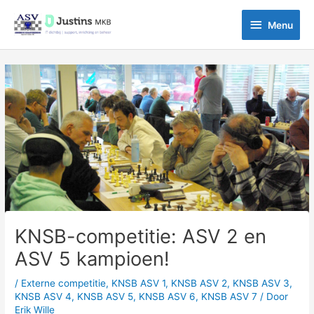
Ga
Menu
naar
Menu
de
inhoud
Bericht
navigatie
KNSB-competitie: ASV 2 en
ASV 5 kampioen!
/
Externe competitie
,
KNSB ASV 1
,
KNSB ASV 2
,
KNSB ASV 3
,
KNSB ASV 4
,
KNSB ASV 5
,
KNSB ASV 6
,
KNSB ASV 7
/ Door
Erik Wille