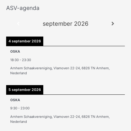
ASV-agenda
A
r
september 2026
c
h
i
4 september 2026
e
OSKA
v
18:30
-
23:30
e
Arnhem Schaakvereniging, Vlamoven 22-24, 6826 TN Arnhem,
n
Nederland
5 september 2026
OSKA
9:30
-
23:00
Arnhem Schaakvereniging, Vlamoven 22-24, 6826 TN Arnhem,
Nederland