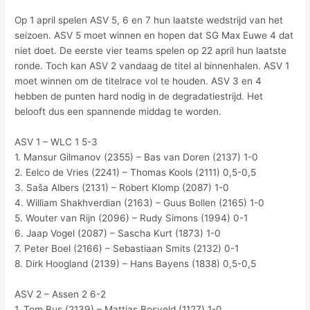
Op 1 april spelen ASV 5, 6 en 7 hun laatste wedstrijd van het
seizoen. ASV 5 moet winnen en hopen dat SG Max Euwe 4 dat
niet doet. De eerste vier teams spelen op 22 april hun laatste
ronde. Toch kan ASV 2 vandaag de titel al binnenhalen. ASV 1
moet winnen om de titelrace vol te houden. ASV 3 en 4
hebben de punten hard nodig in de degradatiestrijd. Het
belooft dus een spannende middag te worden.
ASV 1 – WLC 1 5-3
1. Mansur Gilmanov (2355) – Bas van Doren (2137) 1-0
2. Eelco de Vries (2241) – Thomas Kools (2111) 0,5-0,5
3. Saša Albers (2131) – Robert Klomp (2087) 1-0
4. William Shakhverdian (2163) – Guus Bollen (2165) 1-0
5. Wouter van Rijn (2096) – Rudy Simons (1994) 0-1
6. Jaap Vogel (2087) – Sascha Kurt (1873) 1-0
7. Peter Boel (2166) – Sebastiaan Smits (2132) 0-1
8. Dirk Hoogland (2139) – Hans Bayens (1838) 0,5-0,5
ASV 2 – Assen 2 6-2
1. Tom Bus (2139) – Mattias Bosveld (1127) 1-0