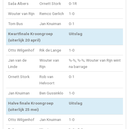
Saša Albers
Ornett Stork
0-1R
Wouter van Rijn
Remco Gerlich
1-0
Tom Bus
Jan Knuiman
0-1
Kwartfinale Kroongroep
Uitslag
(uiterlijk 20 april)
Otto Wilgenhof
Rik de Lange
1-0
Jan van de
Wouter van
½-½, ½-½; Wouter van Rijn wint
Linde
Rijn
na barrage
Ornett Stork
Rob van
0-1
Helvoort
Jan Knuiman
Ben Gussinklo
1-0
Halve finale Kroongroep
Uitslag
(uiterlijk 25 mei)
Otto Wilgenhof
Jan Knuiman
1-0