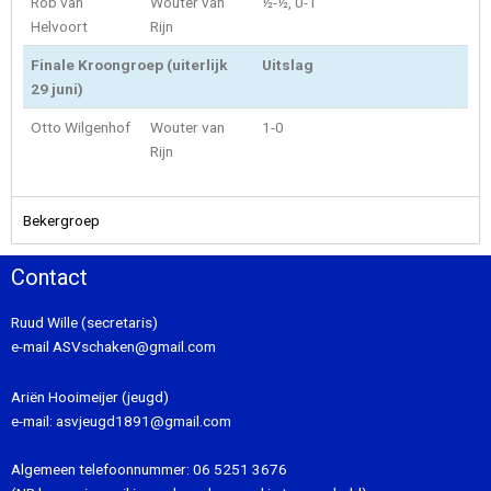
Rob van
Wouter van
½-½, 0-1
Helvoort
Rijn
Finale Kroongroep (uiterlijk
Uitslag
29 juni)
Otto Wilgenhof
Wouter van
1-0
Rijn
Bekergroep
Contact
Ruud Wille (secretaris)
e-mail
ASVschaken@gmail.com
Ariën Hooimeijer (jeugd)
e-mail:
asvjeugd1891@gmail.com
Algemeen telefoonnummer:
06 5251 3676