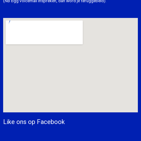
(NB bgg voicemail inspreken, dan word je teruggebeld).
Like ons op Facebook