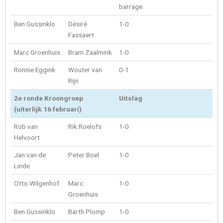
barrage.
Ben Gussinklo
Désiré
1-0
Fassaert
Marc Groenhuis
Bram Zaalmink
1-0
Ronnie Eggink
Wouter van
0-1
Rijn
2e ronde Kroongroep
Uitslag
(uiterlijk 16 februari)
Rob van
Rik Roelofs
1-0
Helvoort
Jan van de
Peter Boel
1-0
Linde
Otto Wilgenhof
Marc
1-0
Groenhuis
Ben Gussinklo
Barth Plomp
1-0