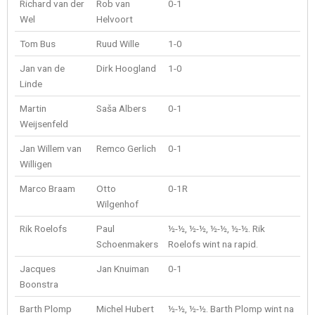
Richard van der
Rob van
0-1
Wel
Helvoort
Tom Bus
Ruud Wille
1-0
Jan van de
Dirk Hoogland
1-0
Linde
Martin
Saša Albers
0-1
Weijsenfeld
Jan Willem van
Remco Gerlich
0-1
Willigen
Marco Braam
Otto
0-1R
Wilgenhof
Rik Roelofs
Paul
½-½, ½-½, ½-½, ½-½. Rik
Schoenmakers
Roelofs wint na rapid.
Jacques
Jan Knuiman
0-1
Boonstra
Barth Plomp
Michel Hubert
½-½, ½-½. Barth Plomp wint na