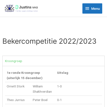
Ga
Menu
naar
Menu
de
inhoud
Bekercompetitie 2022/2023
Kroongroep
1e ronde Kroongroep
Uitslag
(uiterlijk 15 december)
Ornett Stork
William
1-0
Shakhverdian
Theo Jurrius
Peter Boel
0-1