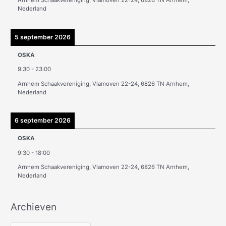
Arnhem Schaakvereniging, Vlamoven 22-24, 6826 TN Arnhem,
n
Nederland
5 september 2026
OSKA
9:30
-
23:00
Arnhem Schaakvereniging, Vlamoven 22-24, 6826 TN Arnhem,
Nederland
6 september 2026
OSKA
9:30
-
18:00
Arnhem Schaakvereniging, Vlamoven 22-24, 6826 TN Arnhem,
Nederland
Archieven