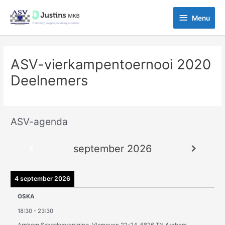
Ga
Menu
naar
Menu
de
inhoud
ASV-vierkampentoernooi 2020
Deelnemers
ASV-agenda
A
r
september 2026
c
h
i
4 september 2026
e
OSKA
v
18:30
-
23:30
e