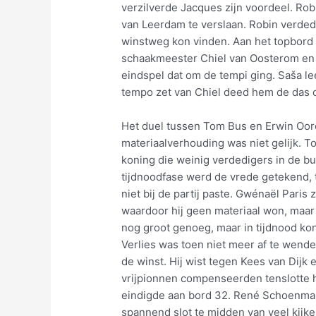
verzilverde Jacques zijn voordeel. R
van Leerdam te verslaan. Robin verde
winstweg kon vinden. Aan het topbord
schaakmeester Chiel van Oosterom en 
eindspel dat om de tempi ging. Saša l
tempo zet van Chiel deed hem de das o
Het duel tussen Tom Bus en Erwin Oor
materiaalverhouding was niet gelijk. T
koning die weinig verdedigers in de buu
tijdnoodfase werd de vrede getekend, t
niet bij de partij paste. Gwénaël Paris
waardoor hij geen materiaal won, maar
nog groot genoeg, maar in tijdnood kon
Verlies was toen niet meer af te wend
de winst. Hij wist tegen Kees van Dijk 
vrijpionnen compenseerden tenslotte 
eindigde aan bord 32. René Schoenma
spannend slot te midden van veel kijke