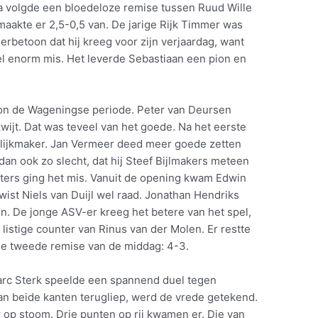
a volgde een bloedeloze remise tussen Ruud Wille
maakte er 2,5-0,5 van. De jarige Rijk Timmer was
erbetoon dat hij kreeg voor zijn verjaardag, want
el enorm mis. Het leverde Sebastiaan een pion en
on de Wageningse periode. Peter van Deursen
wijt. Dat was teveel van het goede. Na het eerste
lijkmaker. Jan Vermeer deed meer goede zetten
dan ook zo slecht, dat hij Steef Bijlmakers meteen
ters ging het mis. Vanuit de opening kwam Edwin
wist Niels van Duijl wel raad. Jonathan Hendriks
. De jonge ASV-er kreeg het betere van het spel,
listige counter van Rinus van der Molen. Er restte
e tweede remise van de middag: 4-3.
arc Sterk speelde een spannend duel tegen
n beide kanten terugliep, werd de vrede getekend.
p stoom. Drie punten op rij kwamen er. Die van