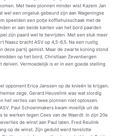
komen. Met twee pionnen minder wist Kazem Jan
al wel een ongeluk gebeurd zijn aan Wageningse
kom speelden een potje koffiehuisschaak met de
tonden er aan beide kanten van het bord paarden
spel zijn paard wel te bevrijden. Met een stuk meer
rt Naasz bracht ASV op 4,5-6,5. Na een rustig
an deze partij gemist. Maar de zwarte koning stond
g midden op het bord, Christiaan Zevenbergen
delven. Vermoedelijk is er in een goede stelling
pel opponent Erica Janssen op de knieën te krijgen.
nhemse zege. Gerard Heuvelink was wat slordig
n het verlies van twee pionnen niet oplossen.
j ASV. Paul Schoenmakers kwam moeilijk uit de
os te werken tegen Cees van de Waerdt. In zijn 20e
erlies de winst aan Paul laten. Fred Reulink
ng op de winst. Zijn geduld werd tenslotte