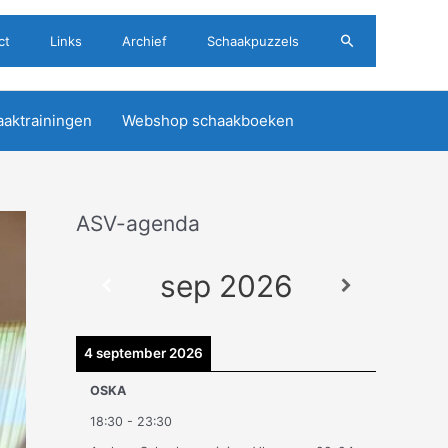
Zoeken
ct
Links
Archief
Schaakpuzzels
aktrainingen
Webshop schaakboeken
ASV-agenda
A
r
sep 2026
c
h
i
4 september 2026
e
OSKA
v
18:30
-
23:30
e