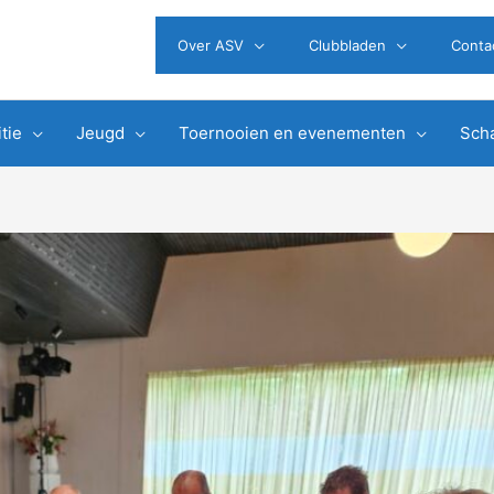
Over ASV
Clubbladen
Conta
tie
Jeugd
Toernooien en evenementen
Scha