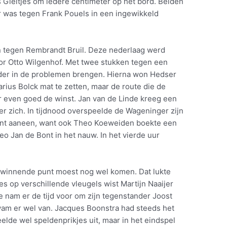
 Gieltjes om iedere centimeter op het bord. Beiden
 was tegen Frank Pouels in een ingewikkeld
n tegen Rembrandt Bruil. Deze nederlaag werd
r Otto Wilgenhof. Met twee stukken tegen een
rder in de problemen brengen. Hierna won Hedser
arius Bolck mat te zetten, maar de route die de
er even goed de winst. Jan van de Linde kreeg een
r zich. In tijdnood overspeelde de Wageninger zijn
nt aaneen, want ook Theo Koeweiden boekte een
eo Jan de Bont in het nauw. In het vierde uur
t winnende punt moest nog wel komen. Dat lukte
des op verschillende vleugels wist Martijn Naaijer
 nam er de tijd voor om zijn tegenstander Joost
kwam er wel van. Jacques Boonstra had steeds het
elde wel speldenprikjes uit, maar in het eindspel