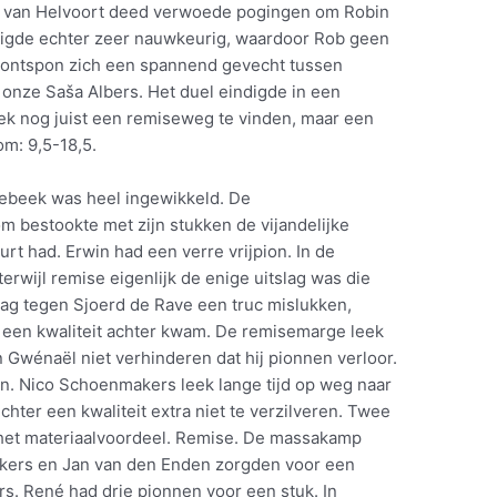
ob van Helvoort deed verwoede pogingen om Robin
digde echter zeer nauwkeurig, waardoor Rob geen
 ontspon zich een spannend gevecht tussen
onze Saša Albers. Het duel eindigde in een
eek nog juist een remiseweg te vinden, maar een
m: 9,5-18,5.
ebeek was heel ingewikkeld. De
om bestookte met zijn stukken de vijandelijke
rt had. Erwin had een verre vrijpion. In de
erwijl remise eigenlijk de enige uitslag was die
 zag tegen Sjoerd de Rave een truc mislukken,
 een kwaliteit achter kwam. De remisemarge leek
 Gwénaël niet verhinderen dat hij pionnen verloor.
en. Nico Schoenmakers leek lange tijd op weg naar
echter een kwaliteit extra niet te verzilveren. Twee
het materiaalvoordeel. Remise. De massakamp
kers en Jan van den Enden zorgden voor een
rs. René had drie pionnen voor een stuk. In