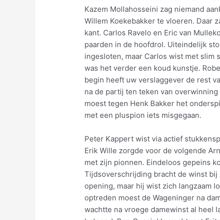
Kazem Mollahosseini zag niemand aan
Willem Koekebakker te vloeren. Daar z
kant. Carlos Ravelo en Eric van Mulle
paarden in de hoofdrol. Uiteindelijk s
ingesloten, maar Carlos wist met slim 
was het verder een koud kunstje. Robe
begin heeft uw verslaggever de rest v
na de partij ten teken van overwinnin
moest tegen Henk Bakker het onderspit 
met een pluspion iets misgegaan.
Peter Kappert wist via actief stukkens
Erik Wille zorgde voor de volgende Ar
met zijn pionnen. Eindeloos gepeins ko
Tijdsoverschrijding bracht de winst bi
opening, maar hij wist zich langzaam l
optreden moest de Wageninger na damev
wachtte na vroege damewinst al heel la