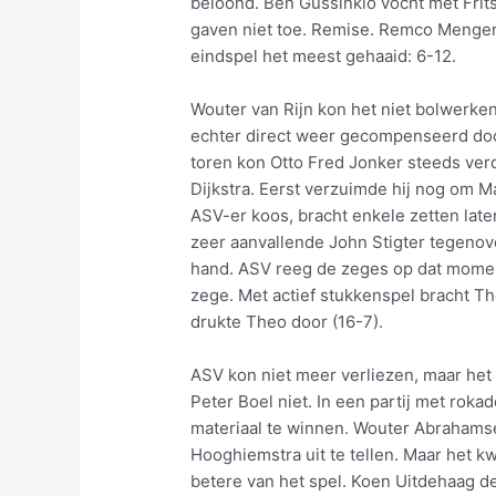
beloond. Ben Gussinklo vocht met Frits
gaven niet toe. Remise. Remco Menger
eindspel het meest gehaaid: 6-12.
Wouter van Rijn kon het niet bolwerke
echter direct weer gecompenseerd doo
toren kon Otto Fred Jonker steeds ve
Dijkstra. Eerst verzuimde hij nog om M
ASV-er koos, bracht enkele zetten lat
zeer aanvallende John Stigter tegenove
hand. ASV reeg de zeges op dat mome
zege. Met actief stukkenspel bracht Th
drukte Theo door (16-7).
ASV kon niet meer verliezen, maar he
Peter Boel niet. In een partij met roka
materiaal te winnen. Wouter Abrahamse
Hooghiemstra uit te tellen. Maar het 
betere van het spel. Koen Uitdehaag de