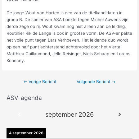
De jonge Wout van Harten is een van de titelkandidaten in
groep B. De speler van ASA boekte tegen Michel Auwens zijn
derde zege op rij. Wout kwam nog niet alleen aan de leiding.
Routinier Rik de Lange is ook in grootse vorm. De ASV-er pakte
het volle punt tegen Lars Verhoeven. Het leidende duo wordt
op een half punt achterstand achtervolgd door het viertal
Matthieu Guillaumond, Jelle Reisinger, Niels Schaap en Lorens
Konecny.
←
Vorige Bericht
Volgende Bericht
→
ASV-agenda
A
r
september 2026
c
h
i
4 september 2026