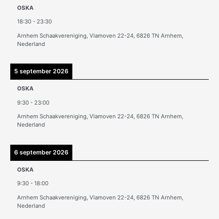
e
OSKA
v
18:30
-
23:30
e
Arnhem Schaakvereniging, Vlamoven 22-24, 6826 TN Arnhem,
n
Nederland
5 september 2026
OSKA
9:30
-
23:00
Arnhem Schaakvereniging, Vlamoven 22-24, 6826 TN Arnhem,
Nederland
6 september 2026
OSKA
9:30
-
18:00
Arnhem Schaakvereniging, Vlamoven 22-24, 6826 TN Arnhem,
Nederland