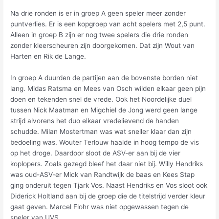
Na drie ronden is er in groep A geen speler meer zonder
puntverlies. Er is een kopgroep van acht spelers met 2,5 punt.
Alleen in groep B zijn er nog twee spelers die drie ronden
zonder kleerscheuren zijn doorgekomen. Dat zijn Wout van
Harten en Rik de Lange.
In groep A duurden de partijen aan de bovenste borden niet
lang. Midas Ratsma en Mees van Osch wilden elkaar geen pijn
doen en tekenden snel de vrede. Ook het Noordelijke duel
tussen Nick Maatman en Migchiel de Jong werd geen lange
strijd alvorens het duo elkaar vredelievend de handen
schudde. Milan Mostertman was wat sneller klaar dan zijn
bedoeling was. Wouter Terlouw haalde in hoog tempo de vis
op het droge. Daardoor sloot de ASV-er aan bij de vier
koplopers. Zoals gezegd bleef het daar niet bij. Willy Hendriks
was oud-ASV-er Mick van Randtwijk de baas en Kees Stap
ging onderuit tegen Tjark Vos. Naast Hendriks en Vos sloot ook
Diderick Holtland aan bij de groep die de titelstrijd verder kleur
gaat geven. Marcel Flohr was niet opgewassen tegen de
speler van UVS.