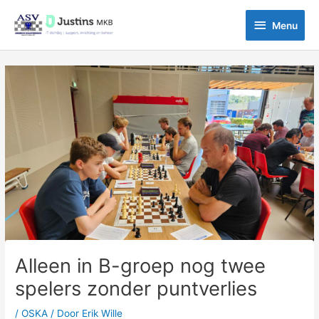
Ga
Menu
naar
Menu
de
inhoud
Bericht
navigatie
Alleen in B-groep nog twee
spelers zonder puntverlies
/
OSKA
/ Door
Erik Wille