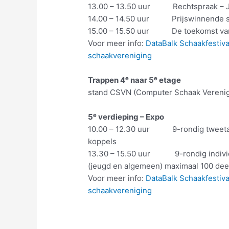
13.00 – 13.50 uur Rechtspraak – Ja
14.00 – 14.50 uur Prijswinnende s
15.00 – 15.50 uur De toekomst van h
Voor meer info:
DataBalk Schaakfestiv
schaakvereniging
e
e
Trappen 4
naar 5
etage
stand CSVN (Computer Schaak Verenig
e
5
verdieping – Expo
10.00 – 12.30 uur 9-rondig tweetall
koppels
13.30 – 15.50 uur 9-rondig individue
(jeugd en algemeen) maximaal 100 de
Voor meer info:
DataBalk Schaakfestiv
schaakvereniging