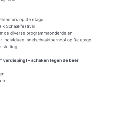
lnemers op 3e etage
k Schaakfestival
 de diverse programmaonderdelen
ndividueel snelschaaktoernooi op 3e etage
luiting
e
2
verdieping) – schaken tegen de beer
en
sen