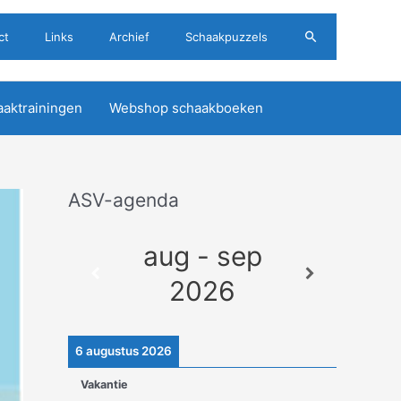
Zoeken
ct
Links
Archief
Schaakpuzzels
aktrainingen
Webshop schaakboeken
ASV-agenda
A
r
aug - sep
c
h
2026
i
e
6 augustus 2026
v
Vakantie
e