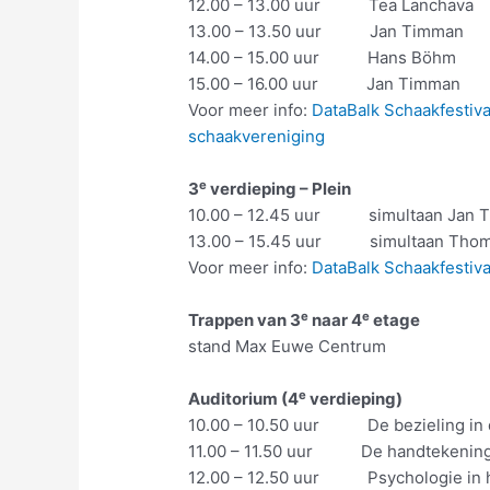
12.00 – 13.00 uur Tea Lanchava
13.00 – 13.50 uur Jan Timman
14.00 – 15.00 uur Hans Böhm
15.00 – 16.00 uur Jan Timman
Voor meer info:
DataBalk Schaakfestiv
schaakvereniging
e
3
verdieping – Plein
10.00 – 12.45 uur simultaan Jan Ti
13.00 – 15.45 uur simultaan Thoma
Voor meer info:
DataBalk Schaakfestiv
e
e
Trappen van 3
naar 4
etage
stand Max Euwe Centrum
e
Auditorium (4
verdieping)
10.00 – 10.50 uur De bezieling in 
11.00 – 11.50 uur De handtekening v
12.00 – 12.50 uur Psychologie in he