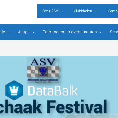
Over ASV
Clubbladen
Conta
tie
Jeugd
Toernooien en evenementen
Scha