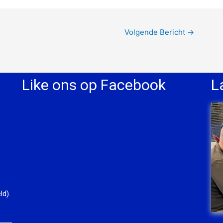
Volgende Bericht
→
Like ons op Facebook
L
ld).