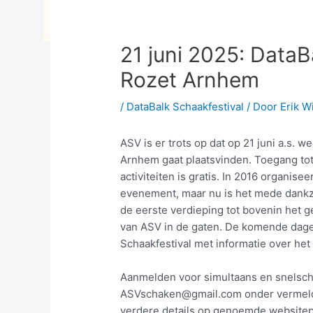
21 juni 2025: DataB
Rozet Arnhem
/
DataBalk Schaakfestival
/ Door
Erik Wi
ASV is er trots op dat op 21 juni a.s. 
Arnhem gaat plaatsvinden. Toegang tot
activiteiten is gratis. In 2016 organi
evenement, maar nu is het mede dankzi
de eerste verdieping tot bovenin het
van ASV in de gaten. De komende dage
Schaakfestival met informatie over he
Aanmelden voor simultaans en snelscha
ASVschaken@gmail.com onder vermelding
verdere details op genoemde websitep