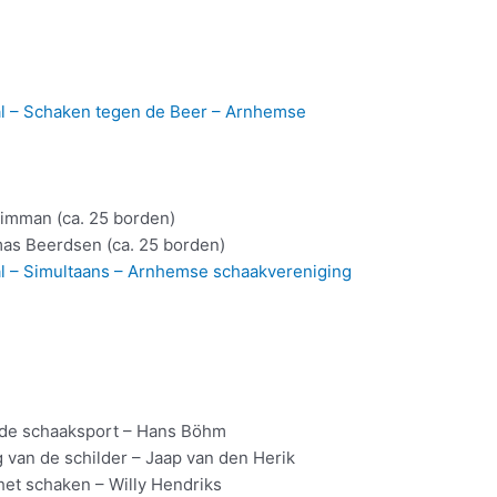
al – Schaken tegen de Beer – Arnhemse
mman (ca. 25 borden)
s Beerdsen (ca. 25 borden)
al – Simultaans – Arnhemse schaakvereniging
de schaaksport – Hans Böhm
an de schilder – Jaap van den Herik
t schaken – Willy Hendriks