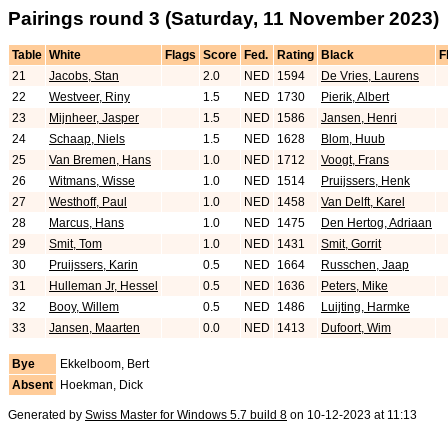
Pairings round 3 (Saturday, 11 November 2023)
Table
White
Flags
Score
Fed.
Rating
Black
F
21
Jacobs, Stan
2.0
NED
1594
De Vries, Laurens
22
Westveer, Riny
1.5
NED
1730
Pierik, Albert
23
Mijnheer, Jasper
1.5
NED
1586
Jansen, Henri
24
Schaap, Niels
1.5
NED
1628
Blom, Huub
25
Van Bremen, Hans
1.0
NED
1712
Voogt, Frans
26
Witmans, Wisse
1.0
NED
1514
Pruijssers, Henk
27
Westhoff, Paul
1.0
NED
1458
Van Delft, Karel
28
Marcus, Hans
1.0
NED
1475
Den Hertog, Adriaan
29
Smit, Tom
1.0
NED
1431
Smit, Gorrit
30
Pruijssers, Karin
0.5
NED
1664
Russchen, Jaap
31
Hulleman Jr, Hessel
0.5
NED
1636
Peters, Mike
32
Booy, Willem
0.5
NED
1486
Luijting, Harmke
33
Jansen, Maarten
0.0
NED
1413
Dufoort, Wim
Bye
Ekkelboom, Bert
Absent
Hoekman, Dick
Generated by
Swiss Master for Windows 5.7 build 8
on 10-12-2023 at 11:13