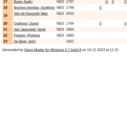
17
Burer, Audry
NED
1787
½
0
0
18
Bruines-Gerritse, Xanthine
NED
1748
0
Van de Pavoordt, Max
NED
2052
19
20
Quilligan, David
NED
1764
0
0
21
Van Jaarsveld, Henk
NED
1964
22
Friesen, Philippe
NED
1893
23
De Boer, John
1601
Generated by
Swiss Master for Windows 5.7 build 8
on 10-12-2023 at 11:10