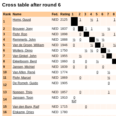
Cross table after round 6
Rank
Name
Fed.
Rating
1
2
3
4
5
6
7
8
Homs, Guust
NED
2125
x
1
½
1
1
1
2
Brouwer, Joey
NED
1837
0
x
1
1
½
3
Flohr, Ron
NED
1898
0
x
½
1
4
Remmerts, John
NED
1888
½
0
x
½
½
5
Van de Groep, William
NED
1946
0
½
x
1
½
6
Wolters, Onno
NED
1750
½
½
0
x
½
7
Van Ginkel, John
NED
1955
½
½
x
8
Ekkelboom, Berd
NED
1860
0
0
½
x
9
Jansen, Michiel
NED
1839
0
0
0
10
Van Alfen, René
NED
1774
0
½
11
Flohr, Marcel
NED
1869
0
½
De Romph, Guido
NED
1905
0
12
13
Noppen, Thijs
NED
1857
0
1
Janssen, Toon
NED
1910
0
14
forf
15
Van den Burg, Ralf
NED
1715
0
16
Elskamp, Dries
NED
1780